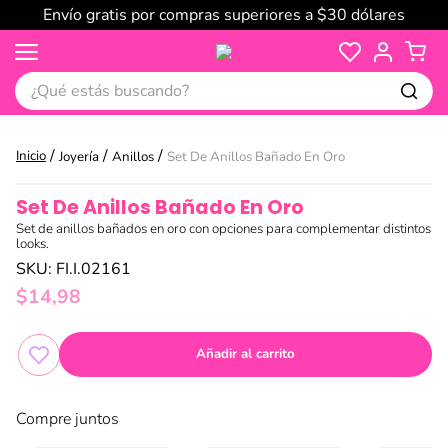
Envío gratis por compras superiores a $30 dólares
¿Qué estás buscando?
Joyería
Anillos
Set De Anillos Bañado En Oro
Set De Anillos Bañado En Oro
Set de anillos bañados en oro con opciones para complementar distintos
looks.
SKU
:
FI.I.02161
$
14
,
98
Añadir al carrito
Compre juntos