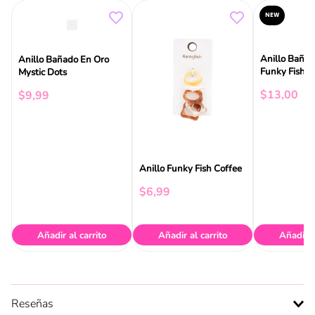
NEW
Anillo Bañad
Anillo Bañado En Oro
Funky Fish
Mystic Dots
$
13
,
00
$
9
,
99
Anillo Funky Fish Coffee
$
6
,
99
Añadir al carrito
Añadir al carrito
Añadir a
Reseñas