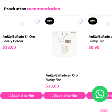
Productos
recomendados
NEW
NEW
Anillo Bañado En Oro
Anillo Bañado 
Lovely Border
Funky Fish
$
13
,
00
$
9
,
99
Anillo Bañado en Oro
Funky Fish
$
13
,
00
Añadir al carrito
Añadir al carrito
Añadir al c