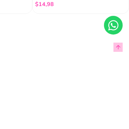
$
14
,
98
Añadir al carrito
Enviar
cas de privacidad.