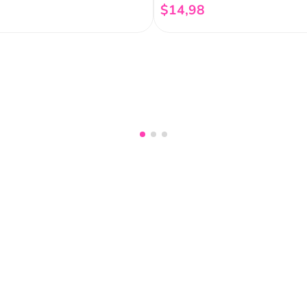
$
14
,
98
Añadir al carrito
Añadir al carrito
nuestro
Acepto haber leído las
políti
mociones, lanzamientos,
Fish
Servicio al cliente
Legal