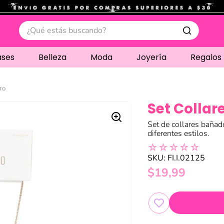
.
¿Qué estás buscando?
ases
Belleza
Moda
Joyería
Regalos
ro
Set Collar
Set de collares bañad
diferentes estilos.
☆
☆
☆
☆
☆
SKU
:
FI.I.02125
$
19
,
99