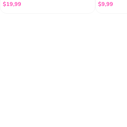
$
19
,
99
$
9
,
99
Añadir al carrito
Regístrate a 
newsletter
Y conoce nuestras pro
eventos y mucho más.
Acerca de Funky 