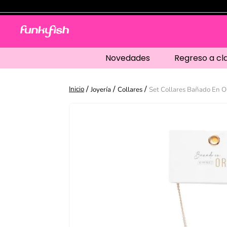
Novedades
Regreso a cl
Joyería
Collares
Set Collares Bañado En O