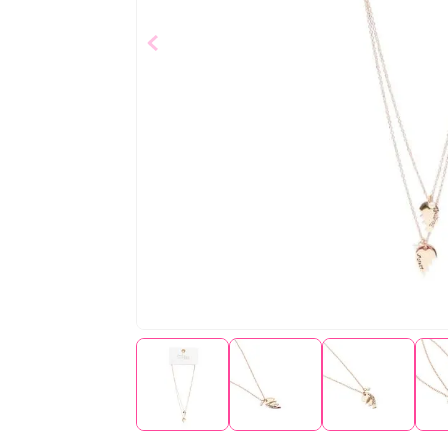
Collar
$
19
,
99
Añad