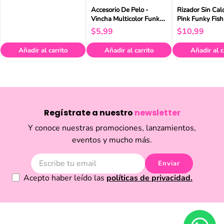
Accesorio De Pelo -
Rizador Sin Cal
Vincha Multicolor Funky
Pink Funky Fish
Fish
$
5
,
99
$
10
,
99
Añadir al carrito
Añadir al carrito
Añadir al c
Regístrate a nuestro
newsletter
Y conoce nuestras promociones, lanzamientos,
eventos y mucho más.
Enviar
Acepto haber leído las
políticas de privacidad.