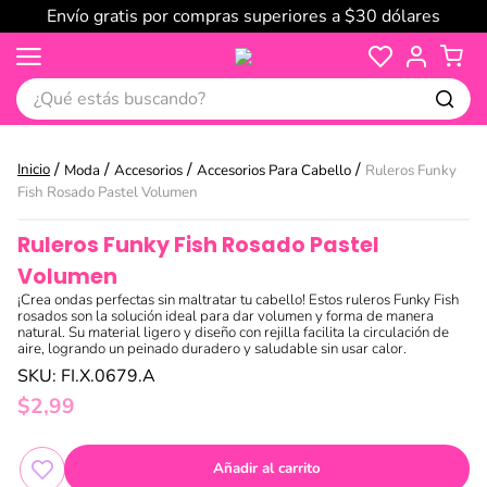
Envío gratis por compras superiores a $30 dólares
¿Qué estás buscando?
Moda
Accesorios
Accesorios Para Cabello
Ruleros Funky
Fish Rosado Pastel Volumen
Ruleros Funky Fish Rosado Pastel
Volumen
¡Crea ondas perfectas sin maltratar tu cabello! Estos ruleros Funky Fish
rosados son la solución ideal para dar volumen y forma de manera
natural. Su material ligero y diseño con rejilla facilita la circulación de
aire, logrando un peinado duradero y saludable sin usar calor.
SKU
:
FI.X.0679.A
$
2
,
99
Añadir al carrito