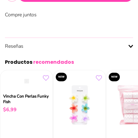
Compre juntos
Reseñas
Productos
recomendados
NEW
NEW
Vincha Con Perlas Funky
Fish
$
6
,
99