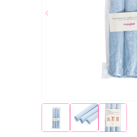
$
2
,
99
Añad