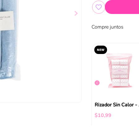
Compre juntos
NEW
Vincha Funky Fish Café
Scrunchie Negro con Perlas Funky Fish
$
6
,
99
Rizado
$
10
,
99
ir al carrito
Añadir al carrito
Añadir al carrito