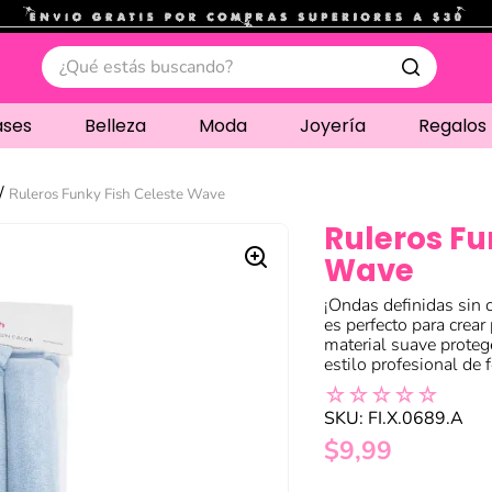
.
¿Qué estás buscando?
ases
Belleza
Moda
Joyería
Regalos
Ruleros Funky Fish Celeste Wave
Ruleros Fu
Wave
¡Ondas definidas sin c
es perfecto para cre
material suave protege
estilo profesional de
☆
☆
☆
☆
☆
SKU
:
FI.X.0689.A
$
9
,
99