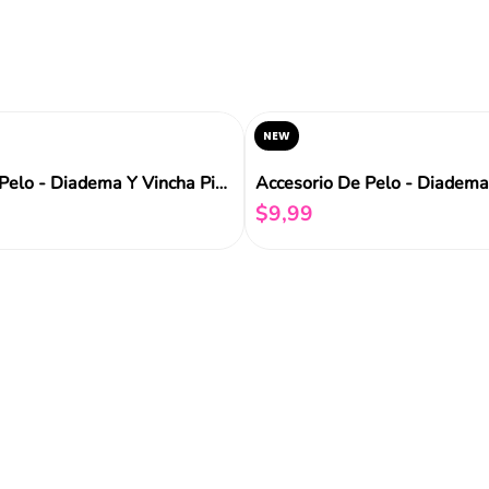
Reseñas
NEW
Accseorio De Pelo - Diadema Y Vincha Pink Funky Fish