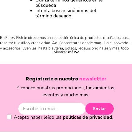
Utiliza términos genéricos en la
búsqueda
Intenta buscar sinónimos del
término deseado
En Funky Fish te ofrecemos una colección única de productos diseñados para
resaltar tu estilo y creatividad. Aquí encontrarás desde maquillaje innovador
y accesorios juveniles, hasta bisutería, bolsos, regalos originales y más, todo
en un solo lugar. Nuestro catálogo está pensado para quienes buscan
expresar su personalidad a través de detalles llenos de color, frescura y
tendencias internacionales. Compra en línea de forma fácil y segura, descubre
novedades cada temporada y sorpréndete con artículos divertidos, prácticos
y llenos de estilo. Ya sea que busques un regalo especial, renovar tu look con
Regístrate a nuestro
newsletter
un accesorio único o darle un toque diferente a tu outfit diario, en Funky Fish
encontrarás la inspiración que necesitas. Explora nuestra selección y disfruta
Y conoce nuestras promociones, lanzamientos,
de productos que marcan la diferencia en el mundo de la moda y la belleza
eventos y mucho más.
en Ecuador.
Enviar
Acepto haber leído las
políticas de privacidad.