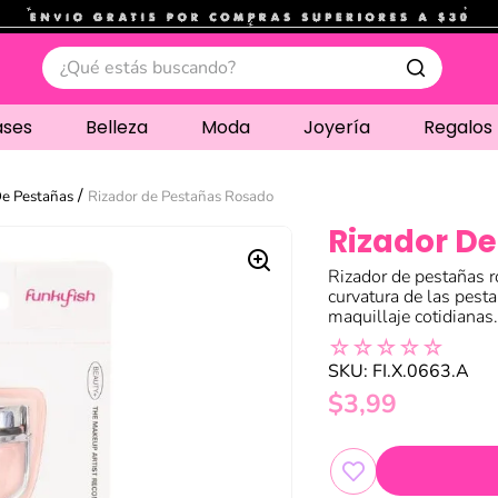
.
¿Qué estás buscando?
ases
Belleza
Moda
Joyería
Regalos
De Pestañas
Rizador de Pestañas Rosado
Rizador D
Rizador de pestañas r
curvatura de las pesta
maquillaje cotidianas
☆
☆
☆
☆
☆
SKU
:
FI.X.0663.A
$
3
,
99