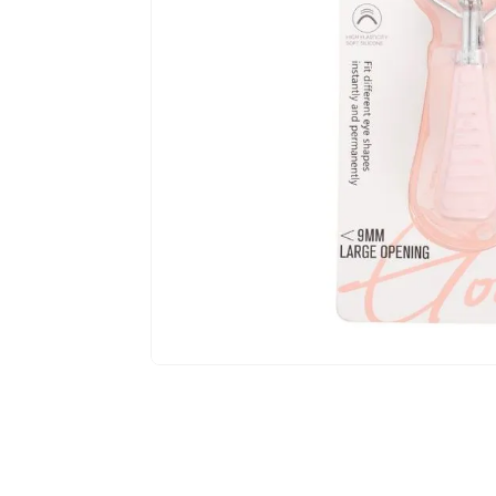
$
4
,
99
Añad