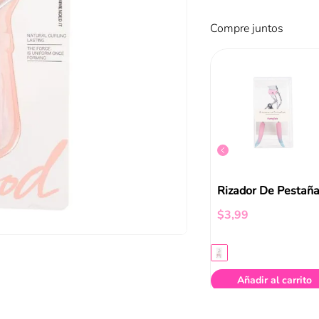
Compre juntos
RIZADOR DE PESTAÑAS ESSENCE
Rizador De Pestañas Lash Curler Catrice
$
6
,
99
$
3
,
99
ir al carrito
Añadir al carrito
Añadir al carrito