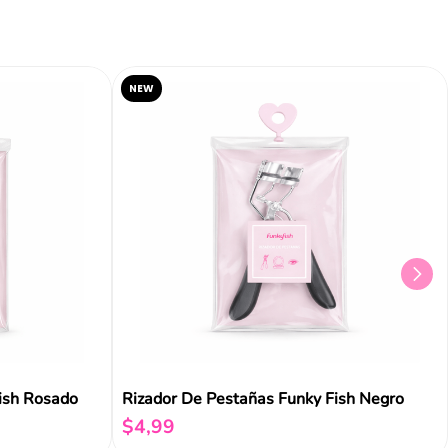
NEW
ish Rosado
Rizador De Pestañas Funky Fish Negro
$
4
,
99