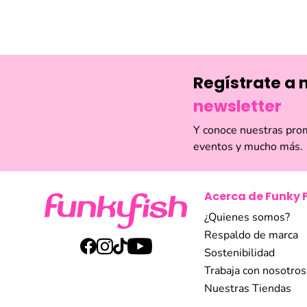
está pensado par
Compra en línea
de estilo. Ya se
Funky Fish encon
mundo de la mod
Regístrate a 
newsletter
Y conoce nuestras pro
eventos y mucho más.
Acerca de Funky 
¿Quienes somos?
Respaldo de marca
Sostenibilidad
Trabaja con nosotros
Nuestras Tiendas