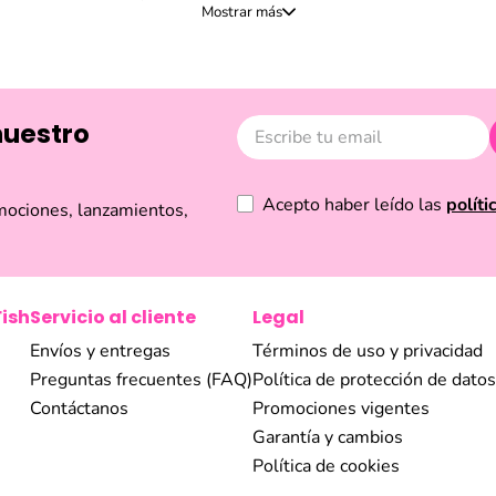
a quienes buscan expresar su personalidad a través de detalles l
 de forma fácil y segura, descubre novedades cada temporada y so
a que busques un regalo especial, renovar tu look con un accesorio
trarás la inspiración que necesitas. Explora nuestra selección y 
a y la belleza en Ecuador.
nuestro
Acepto haber leído las
políti
mociones, lanzamientos,
Fish
Servicio al cliente
Legal
Envíos y entregas
Términos de uso y privacidad
Preguntas frecuentes (FAQ)
Política de protección de datos
Contáctanos
Promociones vigentes
Garantía y cambios
Política de cookies