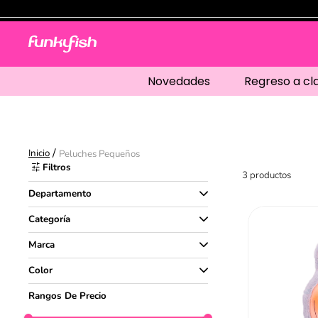
Novedades
Regreso a cl
Peluches Pequeños
Filtros
3
productos
Departamento
Regalos
Categoría
Peluches
Marca
Funky Fish
Color
Color
Rangos De Precio
Café