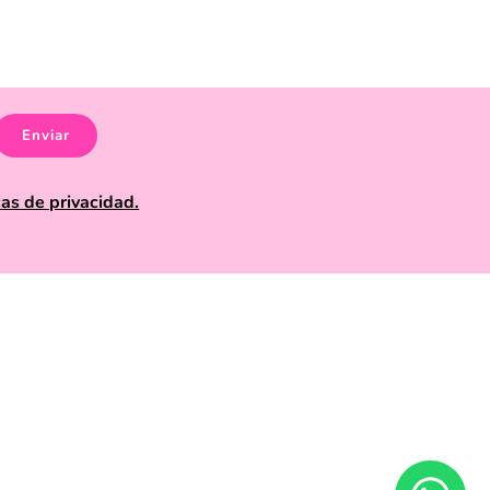
lenos de color, frescura y tendencias internacionales.
rpréndete con artículos divertidos, prácticos y llenos
 único o darle un toque diferente a tu outfit diario, en
disfruta de productos que marcan la diferencia en el
Enviar
cas de privacidad.