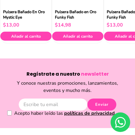
Pulsera Bañado En Oro
Pulsera Bañado en Oro
Pulsera Bañado
Mystic Eye
Funky Fish
Funky Fish
$
13
,
00
$
14
,
98
$
13
,
00
Añadir al carrito
Añadir al carrito
Añadir al c
Regístrate a nuestro
newsletter
Y conoce nuestras promociones, lanzamientos,
eventos y mucho más.
Enviar
Acepto haber leído las
políticas de privacidad.