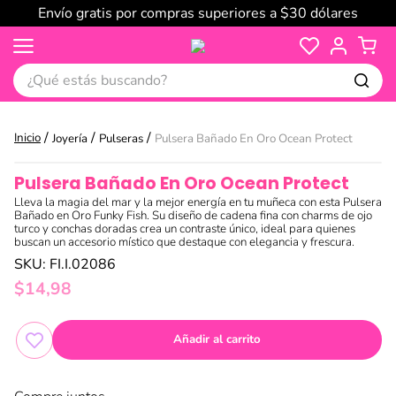
Envío gratis por compras superiores a $30 dólares
¿Qué estás buscando?
Joyería
Pulseras
Pulsera Bañado En Oro Ocean Protect
Pulsera Bañado En Oro Ocean Protect
Lleva la magia del mar y la mejor energía en tu muñeca con esta Pulsera
Bañado en Oro Funky Fish. Su diseño de cadena fina con charms de ojo
turco y conchas doradas crea un contraste único, ideal para quienes
buscan un accesorio místico que destaque con elegancia y frescura.
SKU
:
FI.I.02086
$
14
,
98
Añadir al carrito