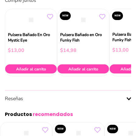
Compre juntos
NEW
NEW
Pulsera Bañ
Pulsera Bañado En Oro
Pulsera Bañado en Oro
Funky Fish
Mystic Eye
Funky Fish
$
13
,
00
$
13
,
00
$
14
,
98
Añadir al carrito
Añadir al carrito
Añadir a
Reseñas
Productos
recomendados
NEW
NEW