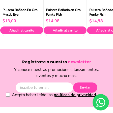
Pulsera Bañado En Oro
Pulsera Bañado en Oro
Pulsera Bañado
Mystic Eye
Funky Fish
Funky Fish
$
13
,
00
$
14
,
98
$
14
,
98
Añadir al carrito
Añadir al carrito
Añadir al c
Regístrate a nuestro
newsletter
Y conoce nuestras promociones, lanzamientos,
eventos y mucho más.
Enviar
Acepto haber leído las
políticas de privacidad.