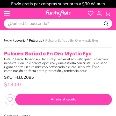
Envío gratis por compras superiores a $30 dólares
¿Qué estás buscando?
Joyería
Pulseras
Pulsera Bañado En Oro Mystic Eye
Pulsera Bañado En Oro Mystic Eye
Esta Pulsera Bañado en Oro Funky Fish es el amuleto que tu colección
necesita. Con un vibrante ojo turco y una estrella con cristal, su diseño
rígido aporta un aire místico y sofisticado a cualquier outfit. Es la
combinación perfecta entre protección y tendencia actual.
SKU
:
FI.I.02085
$
13
,
00
Añadir al carrito