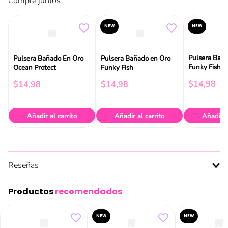
Compre juntos
NEW
NEW
Pulsera Bañ
Pulsera Bañado En Oro
Pulsera Bañado en Oro
Funky Fish
Ocean Protect
Funky Fish
$
14
,
98
$
14
,
98
$
14
,
98
Añadir al carrito
Añadir al carrito
Añadir a
Reseñas
Productos
recomendados
NEW
NEW