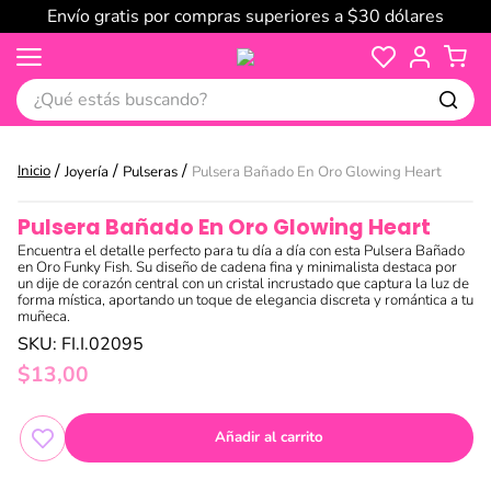
Envío gratis por compras superiores a $30 dólares
¿Qué estás buscando?
Joyería
Pulseras
Pulsera Bañado En Oro Glowing Heart
Pulsera Bañado En Oro Glowing Heart
Encuentra el detalle perfecto para tu día a día con esta Pulsera Bañado
en Oro Funky Fish. Su diseño de cadena fina y minimalista destaca por
un dije de corazón central con un cristal incrustado que captura la luz de
forma mística, aportando un toque de elegancia discreta y romántica a tu
muñeca.
SKU
:
FI.I.02095
$
13
,
00
Añadir al carrito