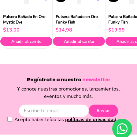
Pulsera Bañado En Oro
Pulsera Bañado en Oro
Pulsera Bañado
Mystic Eye
Funky Fish
Funky Fish
$
13
,
00
$
14
,
98
$
19
,
99
Añadir al carrito
Añadir al carrito
Añadir al c
Regístrate a nuestro
newsletter
Y conoce nuestras promociones, lanzamientos,
eventos y mucho más.
Enviar
Acepto haber leído las
políticas de privacidad.