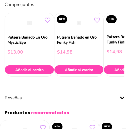
Compre juntos
NEW
NEW
Pulsera Bañ
Pulsera Bañado En Oro
Pulsera Bañado en Oro
Funky Fish
Mystic Eye
Funky Fish
$
14
,
98
$
13
,
00
$
14
,
98
Añadir al carrito
Añadir al carrito
Añadir a
Reseñas
Productos
recomendados
NEW
NEW