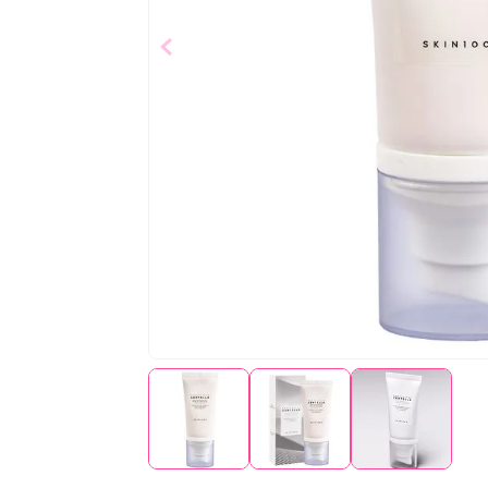
$
27
,
72