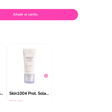
Añadir al carrito
NEW
Tocobo Protector Solar Líquido
$
27
,
72
$
27
,
5
Protector solar en barra 19 g Round Lab
Skin1004 Prot. Solar Tonificante 50ml
$
30
,
80