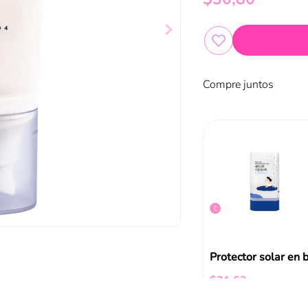
Compre juntos
Tocobo Protector Solar Vita Tone SPF+
Tocobo Protector Solar Barra V
$
27
,
72
$
21
,
63