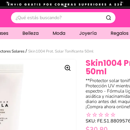
.
¿Qué estás buscando?
ases
Belleza
Moda
Joyería
Regalos
ctores Solares
Skin1004 Prot. Solar Tonificante 50ml
Skin1004 P
50ml
**Protector solar ton
Protección UV mientra
espectro - Fórmula lig
asiática y niacinamida
diario antes del maquil
¡Compra ahora online
☆
☆
☆
☆
☆
SKU
:
FE.S1.880957
$
30
,
80