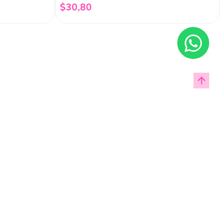
$
30
,
80
Añadir al carrito
Enviar
cas de privacidad.