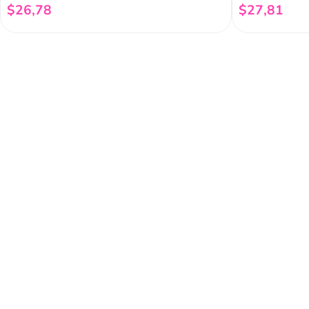
$
26
,
78
$
27
,
81
Añadir al carrito
Regístrate a 
newsletter
Y conoce nuestras pro
eventos y mucho más.
Acerca de Funky 