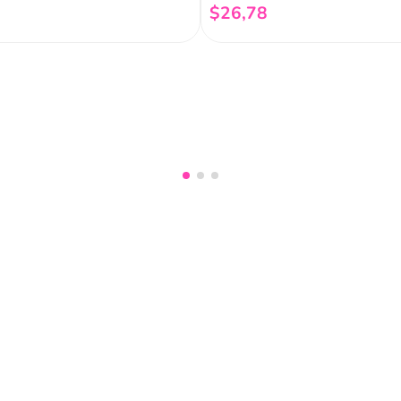
$
26
,
78
Añadir al carrito
Añadir al carrito
nuestro
Acepto haber leído las
políti
mociones, lanzamientos,
Fish
Servicio al cliente
Legal