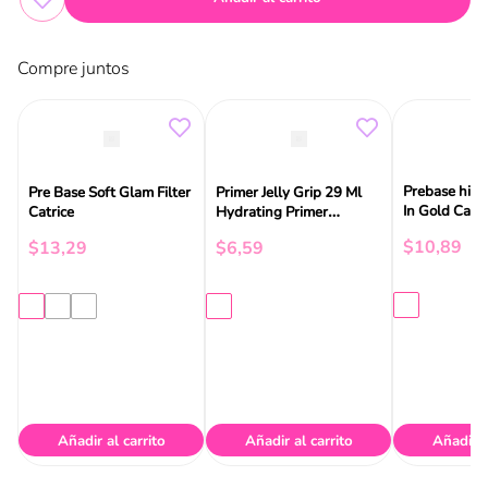
Compre juntos
Prebase hidr
Pre Base Soft Glam Filter
Primer Jelly Grip 29 Ml
In Gold Catri
Catrice
Hydrating Primer
Essence
$
10
,
89
$
13
,
29
$
6
,
59
Añadir al carrito
Añadir al carrito
Añadir a