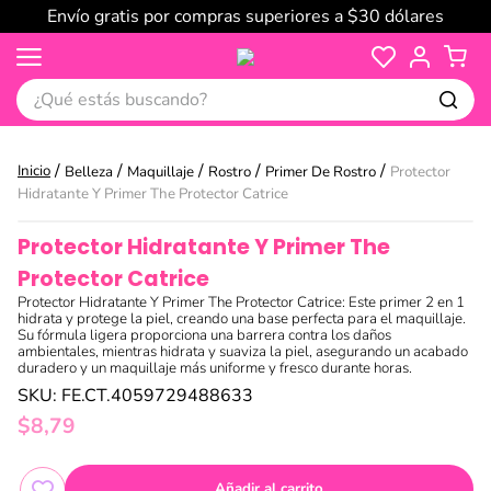
Envío gratis por compras superiores a $30 dólares
¿Qué estás buscando?
Belleza
Maquillaje
Rostro
Primer De Rostro
Protector
Hidratante Y Primer The Protector Catrice
Protector Hidratante Y Primer The
Protector Catrice
Protector Hidratante Y Primer The Protector Catrice: Este primer 2 en 1
hidrata y protege la piel, creando una base perfecta para el maquillaje.
Su fórmula ligera proporciona una barrera contra los daños
ambientales, mientras hidrata y suaviza la piel, asegurando un acabado
duradero y un maquillaje más uniforme y fresco durante horas.
SKU
:
FE.CT.4059729488633
$
8
,
79
Añadir al carrito