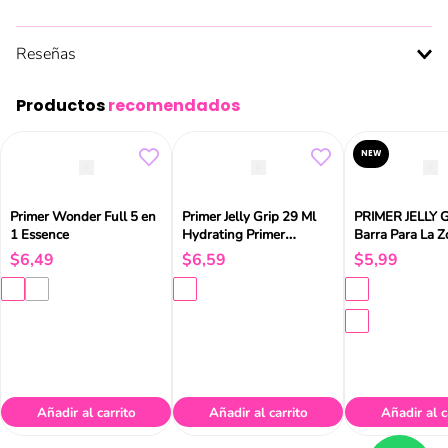
Reseñas
Productos
recomendados
NEW
Primer Wonder Full 5 en
Primer Jelly Grip 29 Ml
PRIMER JELLY 
1 Essence
Hydrating Primer
Barra Para La Z
Essence
Contorno De Lo
$
6
,
49
$
6
,
59
$
5
,
99
ESSENCE
Añadir al carrito
Añadir al carrito
Añadir al c