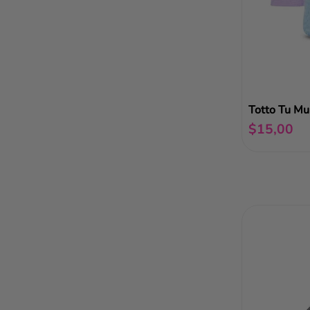
Totto Tu Mul
$
15
,
00