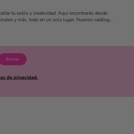
ltar tu estilo y creatividad. Aquí encontrarás desde
iginales y más, todo en un solo lugar. Nuestro catálogo
lenos de color, frescura y tendencias internacionales.
rpréndete con artículos divertidos, prácticos y llenos
 único o darle un toque diferente a tu outfit diario, en
disfruta de productos que marcan la diferencia en el
Enviar
cas de privacidad.