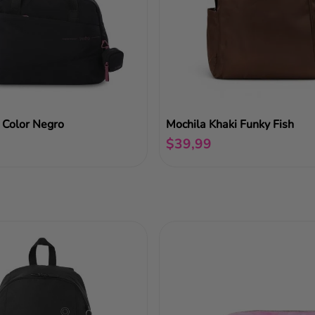
 Color Negro
Mochila Khaki Funky Fish
$
39
,
99
Añadir al carrito
Añadir al carrito