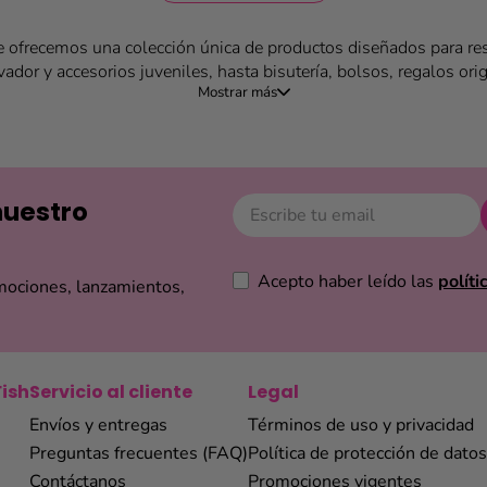
e ofrecemos una colección única de productos diseñados para resa
ador y accesorios juveniles, hasta bisutería, bolsos, regalos or
a quienes buscan expresar su personalidad a través de detalles l
 de forma fácil y segura, descubre novedades cada temporada y so
a que busques un regalo especial, renovar tu look con un accesorio
trarás la inspiración que necesitas. Explora nuestra selección y 
a y la belleza en Ecuador.
nuestro
Acepto haber leído las
políti
mociones, lanzamientos,
Fish
Servicio al cliente
Legal
Envíos y entregas
Términos de uso y privacidad
Preguntas frecuentes (FAQ)
Política de protección de datos
Contáctanos
Promociones vigentes