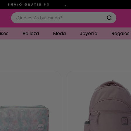
.
¿Qué estás buscando?
ases
Belleza
Moda
Joyería
Regalos