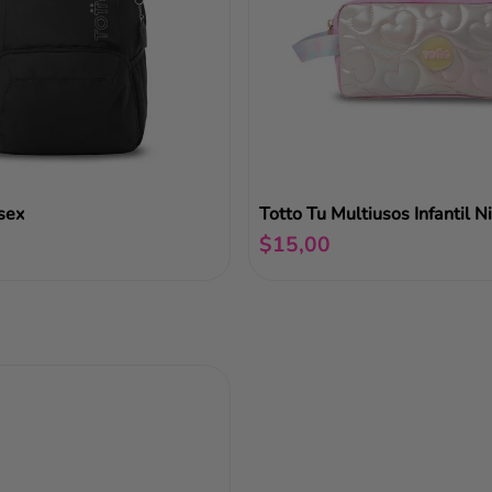
sex
Totto Tu Multiusos Infantil N
$
15
,
00
Añadir al carrito
Añadir al carrito