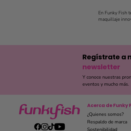
En Funky Fish t
maquillaje innov
está pensado par
Compra en línea
de estilo. Ya se
Funky Fish encon
mundo de la mod
Regístrate a 
newsletter
Y conoce nuestras pro
eventos y mucho más.
Acerca de Funky 
¿Quienes somos?
Respaldo de marca
Sostenibilidad