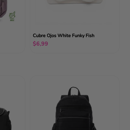
Cubre Ojos White Funky Fish
$
6
,
99
Añadir al carrito