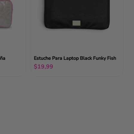
iña
Estuche Para Laptop Black Funky Fish
$
19
,
99
Añadir al carrito