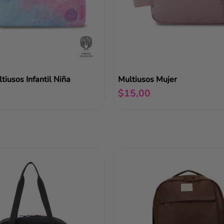
tiusos Infantil Niña
Multiusos Mujer
$
15
,
00
Añadir al carrito
Añadir al carrito