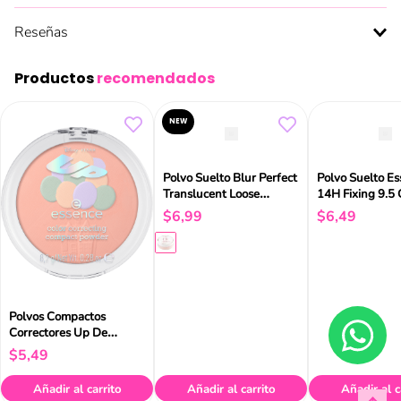
Reseñas
Productos
recomendados
NEW
Polvo Suelto Blur Perfect
Polvo Suelto E
Translucent Loose
14H Fixing 9.5
Setting Powder Essence
$
6
,
99
$
6
,
49
Polvos Compactos
Correctores Up De
Disney Pixar Essence
$
5
,
49
Añadir al carrito
Añadir al carrito
Añadir al c