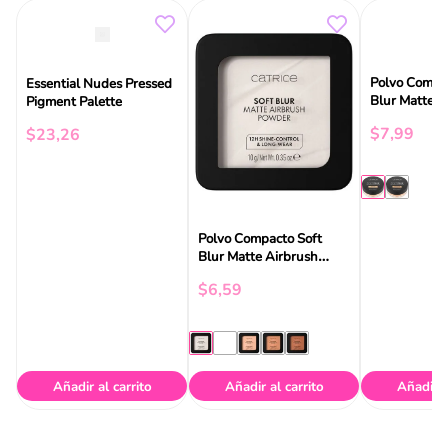
Polvo Compa
Essential Nudes Pressed
Blur Matte 8
Pigment Palette
$
7
,
99
$
23
,
26
Polvo Compacto Soft
Blur Matte Airbrush
Powder Catrice
$
6
,
59
Añadir al carrito
Añadir al carrito
Añadir a