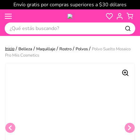
Envío gratis por compras superiores a $30 dólares
¿Qué estás buscando?
Belleza
Maquillaje
Rostro
Polvos
Polvo Suelto Mosaico
Pro Miis Cosmetics