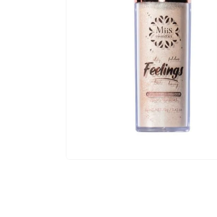
$
5
,
49