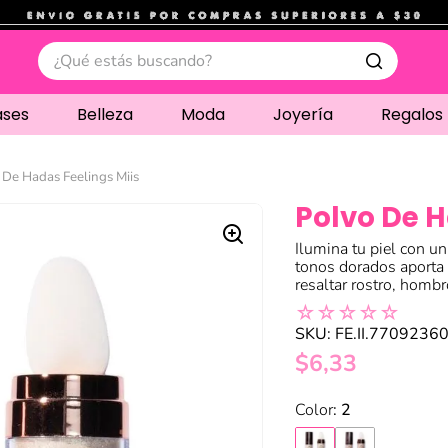
.
¿Qué estás buscando?
ases
Belleza
Moda
Joyería
Regalos
 De Hadas Feelings Miis
Polvo De H
Ilumina tu piel con u
tonos dorados aporta u
resaltar rostro, hombr
☆
☆
☆
☆
☆
SKU
:
FE.II.7709236
$
6
,
33
:
2