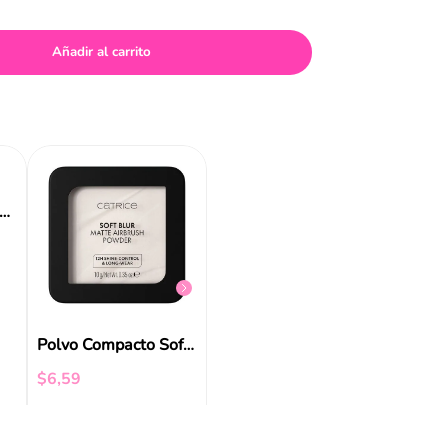
Añadir al carrito
Polvo Compacto Soft Blur Matte 8 Gr Catrice
o Suelto Blur Perfect Translucent Loose Setting Powder Essence
$
7
,
99
$
8
,
50
Polvo Compacto Soft Blur Matte Airbrush Powder Catrice
$
6
,
59