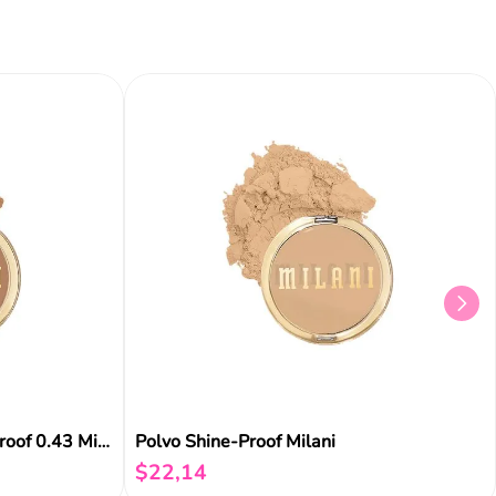
Añadir al carrito
Añadir al carrito
Aña
Polvo Tono 06 Beige Shine-Proof 0.43 Milani
Polvo Shine-Proof Milani
$
22
,
14