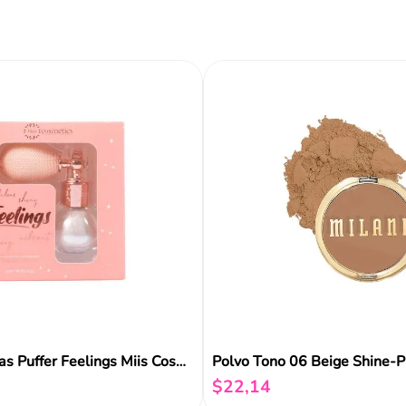
ir al carrito
Añadir al carrito
Añadir al carrito
Reseñas
Polvo De Hadas Puffer Feelings Miis Cosmetics
$
22
,
14