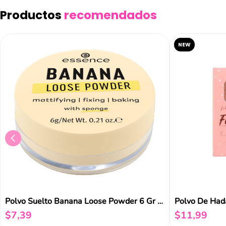
Añad
Productos
recomendados
NEW
Polvo Suelto Banana Loose Powder 6 Gr Essence
$
7
,
39
$
11
,
99