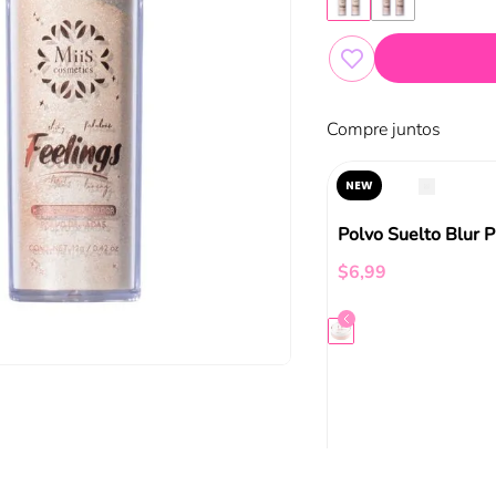
Compre juntos
NEW
Polvos Compactos Correctores Up De Disney Pixar Essence
Nude Illusion Loose Powder Catrice
Polv
$
9
,
99
$
6
,
99