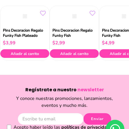
Pins Decoracion Regalo
Pins Decoracion Regalo
Pins Decoracio
Funky Fish Plateado
Funky Fish
Funky Fish
$
3
,
99
$
2
,
99
$
4
,
99
Añadir al carrito
Añadir al carrito
Añadir al c
Regístrate a nuestro
newsletter
Y conoce nuestras promociones, lanzamientos,
eventos y mucho más.
Enviar
Acepto haber leído las
políticas de privacidad.