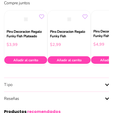
Compre juntos
Pins Decorac
Pins Decoracion Regalo
Pins Decoracion Regalo
Funky Fish
Funky Fish Plateado
Funky Fish
$
4
,
99
$
3
,
99
$
2
,
99
Añadir al carrito
Añadir al carrito
Añadir a
Tipo
Reseñas
Productos
recomendados