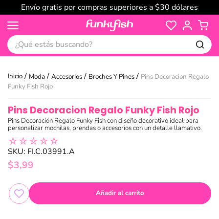
Envío gratis por compras superiores a $30 dólares
¿Qué estás buscando?
Moda
Accesorios
Broches Y Pines
Pins Decoracion Regalo
Funky Fish Rojo
Pins Decoracion Regalo Funky Fish Rojo
Pins Decoración Regalo Funky Fish con diseño decorativo ideal para
personalizar mochilas, prendas o accesorios con un detalle llamativo.
☆
☆
☆
☆
☆
SKU
:
FI.C.03991.A
$
3
,
99
Añadir al carrito