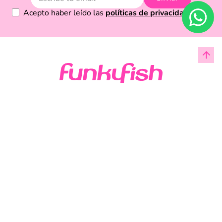
Utilizamos cookies estrictamente necesarias para
Acepto haber leído las
políticas de privacidad.
asegurar el funcionamiento básico del sitio web y otras
para brindarte un servicio personalizado.
VER COOKIES
Acerca de Funky Fish
Servicio al cliente
Legal