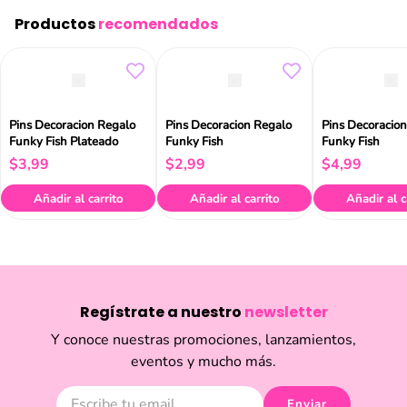
Productos
recomendados
Pins Decoracion Regalo
Pins Decoracion Regalo
Pins Decoracio
Funky Fish Plateado
Funky Fish
Funky Fish
$
3
,
99
$
2
,
99
$
4
,
99
Añadir al carrito
Añadir al carrito
Añadir al c
Regístrate a nuestro
newsletter
Y conoce nuestras promociones, lanzamientos,
eventos y mucho más.
Acepta las cookies para poder ofrecerte una mejor
experiencia.
Enviar