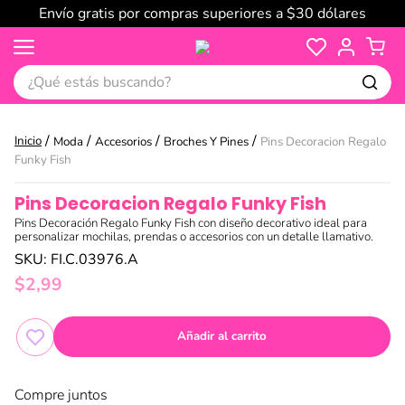
Envío gratis por compras superiores a $30 dólares
¿Qué estás buscando?
Moda
Accesorios
Broches Y Pines
Pins Decoracion Regalo
Funky Fish
Pins Decoracion Regalo Funky Fish
Pins Decoración Regalo Funky Fish con diseño decorativo ideal para
personalizar mochilas, prendas o accesorios con un detalle llamativo.
SKU
:
FI.C.03976.A
$
2
,
99
Añadir al carrito
Compre juntos