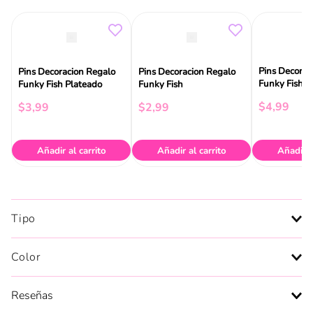
Pins Decorac
Pins Decoracion Regalo
Pins Decoracion Regalo
Funky Fish
Funky Fish Plateado
Funky Fish
$
4
,
99
$
3
,
99
$
2
,
99
Añadir al carrito
Añadir al carrito
Añadir a
Tipo
Color
Reseñas