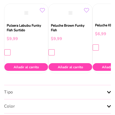
Peluche Khak
Pulsera Labubu Funky
Peluche Brown Funky
Fish Surtido
Fish
$
6
,
99
$
9
,
99
$
9
,
99
Añadir al carrito
Añadir al carrito
Añadir a
Tipo
Color