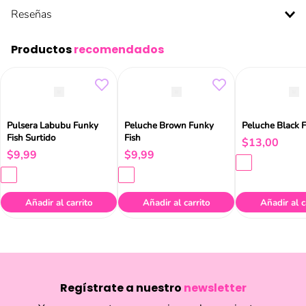
Reseñas
Productos
recomendados
Pulsera Labubu Funky
Peluche Brown Funky
Peluche Black 
Fish Surtido
Fish
$
13
,
00
$
9
,
99
$
9
,
99
Añadir al carrito
Añadir al carrito
Añadir al c
Regístrate a nuestro
newsletter
Y conoce nuestras promociones, lanzamientos,