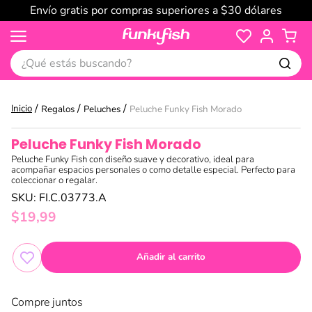
Envío gratis por compras superiores a $30 dólares
¿Qué estás buscando?
Regalos
Peluches
Peluche Funky Fish Morado
Peluche Funky Fish Morado
Peluche Funky Fish con diseño suave y decorativo, ideal para
acompañar espacios personales o como detalle especial. Perfecto para
coleccionar o regalar.
SKU
:
FI.C.03773.A
$
19
,
99
Añadir al carrito
Compre juntos