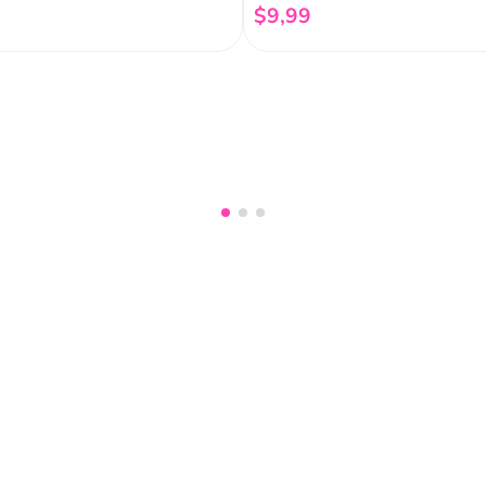
$
9
,
99
Añadir al carrito
Añadir al carrito
nuestro
Acepto haber leído las
políti
mociones, lanzamientos,
Fish
Servicio al cliente
Legal