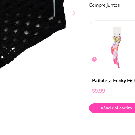
Compre juntos
Pañuelo Tejido Cuadros Rosa Funky Fish
Pañuelo Negro Tejido Funky Fish
$
9
,
99
Pañoleta Funky Fis
$
9
,
99
ir al carrito
Añadir al carrito
Añadir al carrito