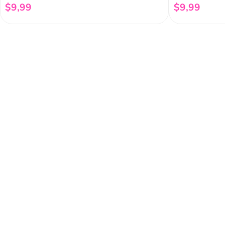
$
9
,
99
$
9
,
99
Añadir al carrito
Regístrate a 
newsletter
Y conoce nuestras pro
eventos y mucho más.
Acerca de Funky 