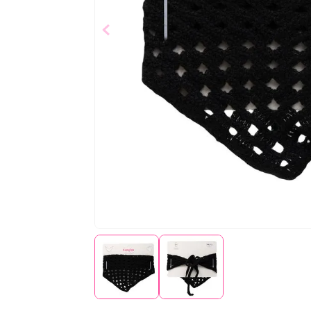
$
9
,
99
Añad