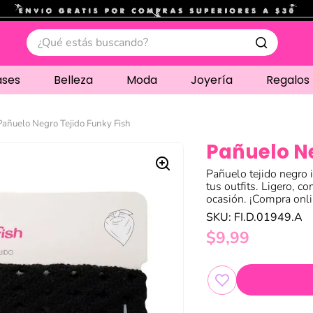
.
¿Qué estás buscando?
ases
Belleza
Moda
Joyería
Regalos
Pañuelo Negro Tejido Funky Fish
Pañuelo Ne
Pañuelo tejido negro 
tus outfits. Ligero, co
ocasión. ¡Compra onli
SKU
:
FI.D.01949.A
$
9
,
99