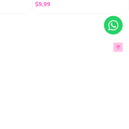
$
9
,
99
Añadir al carrito
Enviar
cas de privacidad.