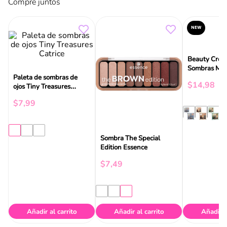
Compre juntos
NEW
Beauty Creat
Paleta de sombras de
Sombras Mag
ojos Tiny Treasures
9/Tonos
Catrice
$
14
,
98
$
7
,
99
Sombra The Special
Edition Essence
$
7
,
49
Añadir al carrito
Añadir al carrito
Añadir a