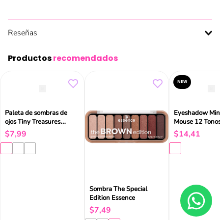
Reseñas
Productos
recomendados
NEW
Paleta de sombras de
Eyeshadow Min
ojos Tiny Treasures
Mouse 12 Tono
Catrice
$
7
,
99
$
14
,
41
Sombra The Special
Edition Essence
$
7
,
49