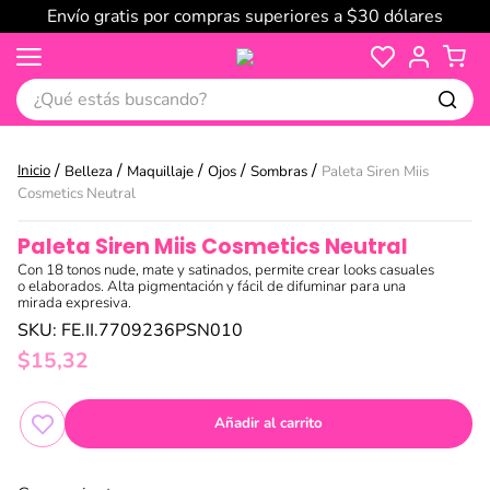
Envío gratis por compras superiores a $30 dólares
¿Qué estás buscando?
Belleza
Maquillaje
Ojos
Sombras
Paleta Siren Miis
Cosmetics Neutral
Paleta Siren Miis Cosmetics Neutral
Con 18 tonos nude, mate y satinados, permite crear looks casuales
o elaborados. Alta pigmentación y fácil de difuminar para una
mirada expresiva.
SKU
:
FE.II.7709236PSN010
$
15
,
32
Añadir al carrito