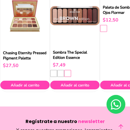
Paleta de Somb
Ojos Flormar
$
12
,
50
Sombra The Special
Chasing Eternity Pressed
Edition Essence
Pigment Palette
$
7
,
49
$
27
,
50
Añadir al carrito
Añadir al carrito
Añadir al c
Regístrate a nuestro
newsletter