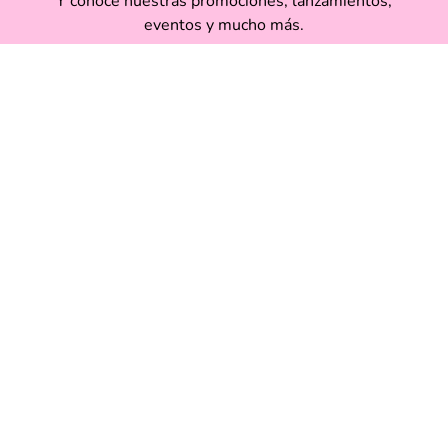
Y conoce nuestras promociones, lanzamientos,
eventos y mucho más.
Enviar
Acepto haber leído las
políticas de privacidad.
Acerca de Funky Fish
Servicio al cliente