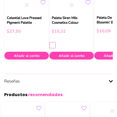
Paleta De S
Celestial Love Pressed
Paleta Siren Miis
Bloomin' Bri
Pigment Palette
Cosmetics Colour
Essence
$
10
,
09
$
27
,
50
$
15
,
32
Añadir al carrito
Añadir al carrito
Añadir a
Reseñas
Productos
recomendados