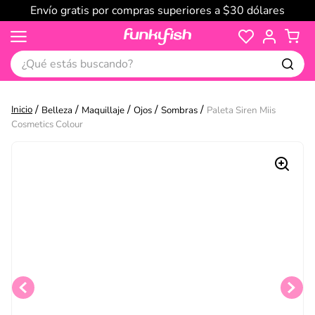
Envío gratis por compras superiores a $30 dólares
¿Qué estás buscando?
Belleza
Maquillaje
Ojos
Sombras
Paleta Siren Miis
Cosmetics Colour