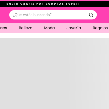
.
¿Qué estás buscando?
ases
Belleza
Moda
Joyería
Regalos
Cargando comentari
Compre juntos