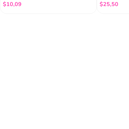
$
10
,
09
$
25
,
50
Añadir al carrito
Regístrate a 
newsletter
Y conoce nuestras pro
eventos y mucho más.
Acerca de Funky 