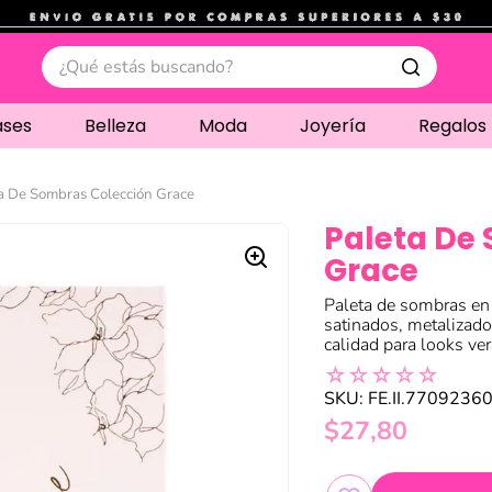
.
¿Qué estás buscando?
ases
Belleza
Moda
Joyería
Regalos
a De Sombras Colección Grace
Paleta De
Grace
Paleta de sombras en
satinados, metalizado
calidad para looks ver
☆
☆
☆
☆
☆
SKU
:
FE.II.7709236
$
27
,
80