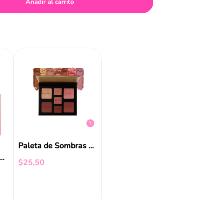
Añadir al carrito
Beauty Creations Sombra de Ojos Wild West
$
8
,
23
$
9
,
21
Paleta de Sombras 120 Milani
 Creations Sombras Magnetic 9/Tonos
$
25
,
50