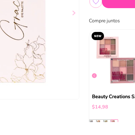
Compre juntos
NEW
Chasing Eternity Pressed Pigment Palette
Paleta De Sombras De Ojos The Edition Catrice
$
9
,
99
Beauty
$
14
,
98