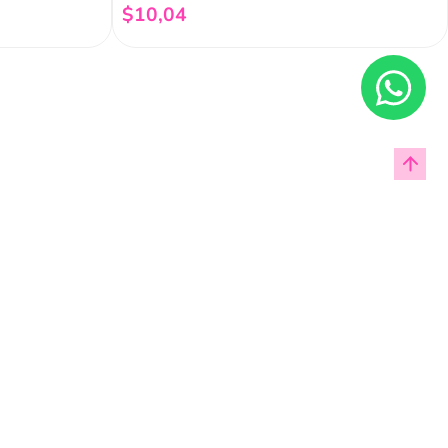
$
10
,
04
Añadir al carrito
Enviar
cas de privacidad.