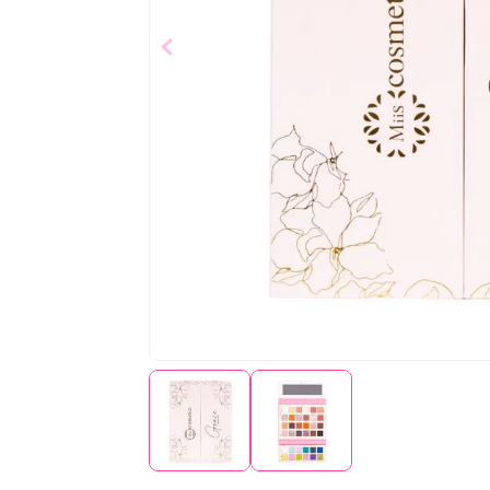
$
27
,
50