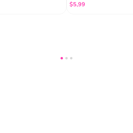
$
5
,
99
Añadir al carrito
Añadir al carrito
nuestro
Acepto haber leído las
políti
mociones, lanzamientos,
Fish
Servicio al cliente
Legal