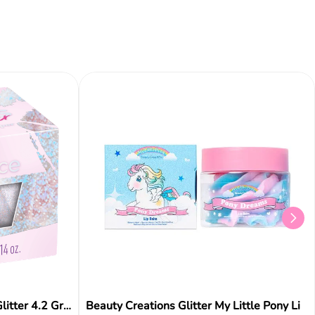
Añadir al carrito
Añadir al carrito
Aña
Sombra Jelly Jewels Topper Glitter 4.2 Gr Essence
Beauty Creations Glitter My Little Pony Li