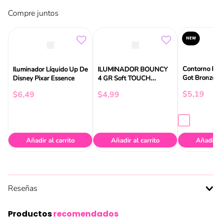
Compre juntos
NEW
Contorno En
Iluminador Líquido Up De
ILUMINADOR BOUNCY
Got Bronze 
Disney Pixar Essence
4 GR Soft TOUCH
ESSENCE
$
5
,
19
$
6
,
49
$
4
,
99
Añadir al carrito
Añadir al carrito
Añadir a
Reseñas
Productos
recomendados