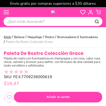
Envío gratis por compras superiores a $30 dólares
¿Qué estás buscando?
Belleza
Maquillaje
Rostro
Bronceadores E Iluminadores
Paleta De Rostro Colección Grace
Paleta De Rostro Colección Grace
Paleta de rostro con Iluminadores en champagne y oro rosa, rubor rosa
chicle, salmón y broncer para definir, con fórmulas de alta calidad para
looks versátiles y sofisticados.
☆
☆
☆
☆
☆
SKU
:
FE.II.7709236000619
$
16
,
47
Añadir al carrito