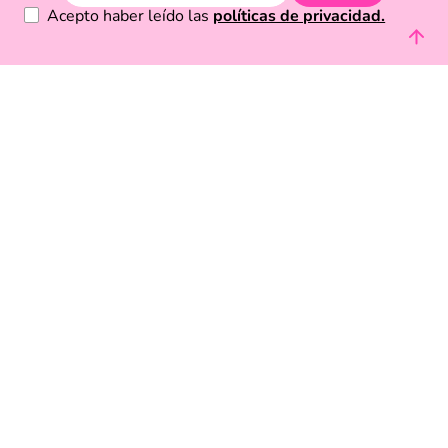
Acepto haber leído las
políticas de privacidad.
Acerca de Funky Fish
Servicio al cliente
Legal