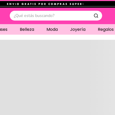
.
¿Qué estás buscando?
ases
Belleza
Moda
Joyería
Regalos
Cargando comentari
Compre juntos