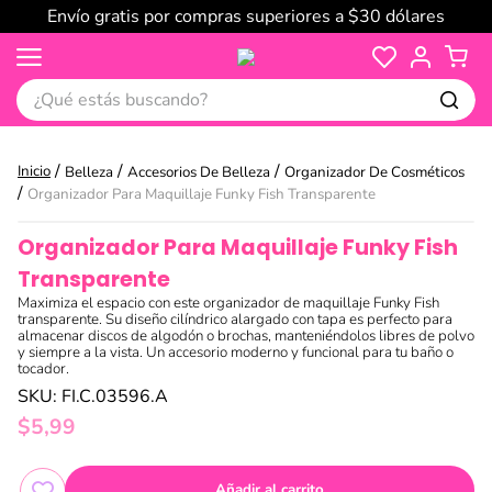
Envío gratis por compras superiores a $30 dólares
¿Qué estás buscando?
Belleza
Accesorios De Belleza
Organizador De Cosméticos
Organizador Para Maquillaje Funky Fish Transparente
Organizador Para Maquillaje Funky Fish
Transparente
Maximiza el espacio con este organizador de maquillaje Funky Fish
transparente. Su diseño cilíndrico alargado con tapa es perfecto para
almacenar discos de algodón o brochas, manteniéndolos libres de polvo
y siempre a la vista. Un accesorio moderno y funcional para tu baño o
tocador.
SKU
:
FI.C.03596.A
$
5
,
99
Añadir al carrito