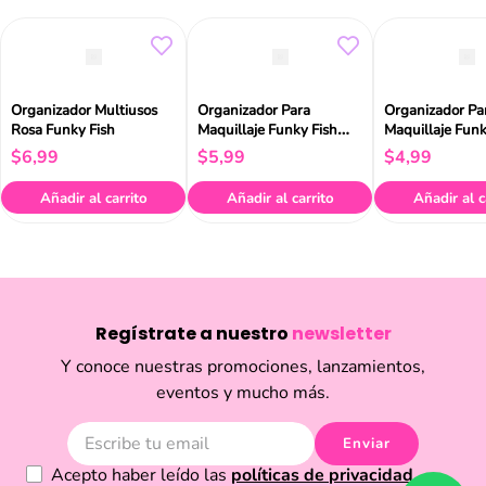
Organizador Multiusos
Organizador Para
Organizador Pa
Rosa Funky Fish
Maquillaje Funky Fish
Maquillaje Funk
Transparente
Transparente G
$
6
,
99
$
5
,
99
$
4
,
99
Añadir al carrito
Añadir al carrito
Añadir al c
Regístrate a nuestro
newsletter
Y conoce nuestras promociones, lanzamientos,
eventos y mucho más.
Enviar
Acepto haber leído las
políticas de privacidad.