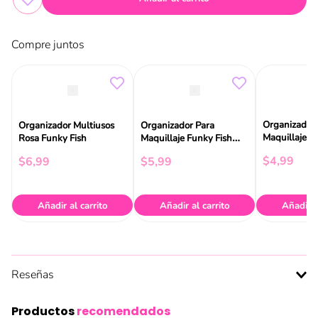
Compre juntos
Organizador 
Organizador Multiusos
Organizador Para
Maquillaje F
Rosa Funky Fish
Maquillaje Funky Fish
Transparent
Transparente
$
4
,
99
$
6
,
99
$
5
,
99
Añadir al carrito
Añadir al carrito
Añadir a
Reseñas
Productos
recomendados