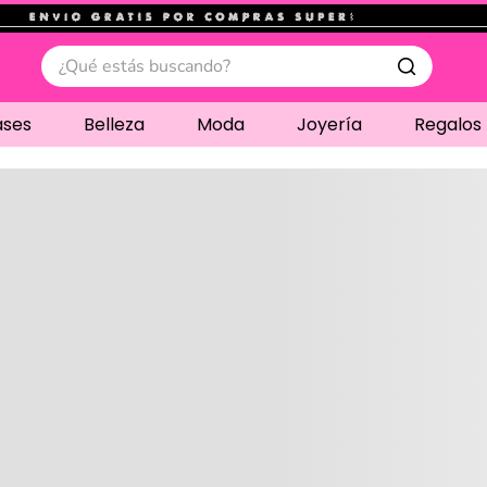
.
¿Qué estás buscando?
ases
Belleza
Moda
Joyería
Regalos
Cargando comentari
Compre juntos