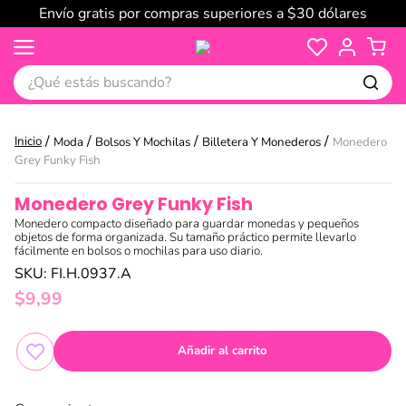
Envío gratis por compras superiores a $30 dólares
¿Qué estás buscando?
Moda
Bolsos Y Mochilas
Billetera Y Monederos
Monedero
Grey Funky Fish
Monedero Grey Funky Fish
Monedero compacto diseñado para guardar monedas y pequeños
objetos de forma organizada. Su tamaño práctico permite llevarlo
fácilmente en bolsos o mochilas para uso diario.
SKU
:
FI.H.0937.A
$
9
,
99
Añadir al carrito