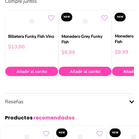
Compre juntos
NEW
NEW
Monedero Be
Billetera Funky Fish Vino
Monedero Grey Funky
Fish
Fish
$
13
,
00
$
9
,
99
$
9
,
99
Añadir al carrito
Añadir al carrito
Añadir a
Reseñas
Productos
recomendados
NEW
NEW