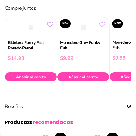
Compre juntos
NEW
NEW
Monedero Re
Billetera Funky Fish
Monedero Grey Funky
Fish
Rosado Pastel
Fish
$
9
,
99
$
14
,
98
$
9
,
99
Añadir al carrito
Añadir al carrito
Añadir a
Reseñas
Productos
recomendados