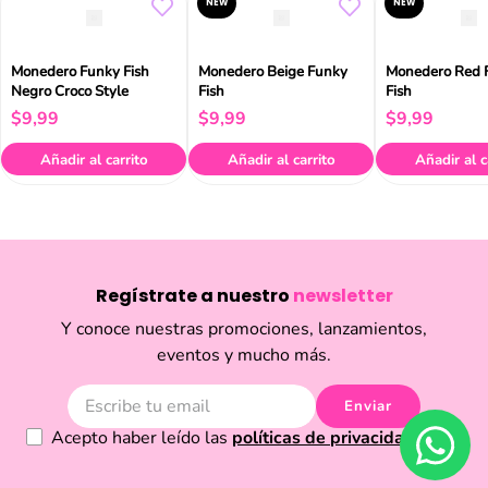
NEW
NEW
Monedero Funky Fish
Monedero Beige Funky
Monedero Red 
Negro Croco Style
Fish
Fish
$
9
,
99
$
9
,
99
$
9
,
99
Añadir al carrito
Añadir al carrito
Añadir al c
Regístrate a nuestro
newsletter
Y conoce nuestras promociones, lanzamientos,
eventos y mucho más.
Enviar
Acepto haber leído las
políticas de privacidad.