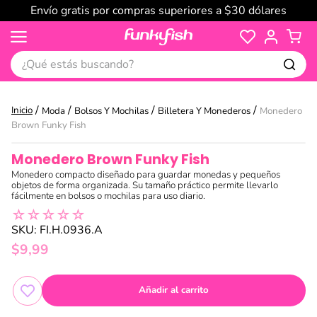
Envío gratis por compras superiores a $30 dólares
¿Qué estás buscando?
Moda
Bolsos Y Mochilas
Billetera Y Monederos
Monedero
Brown Funky Fish
Monedero Brown Funky Fish
Monedero compacto diseñado para guardar monedas y pequeños
objetos de forma organizada. Su tamaño práctico permite llevarlo
fácilmente en bolsos o mochilas para uso diario.
☆
☆
☆
☆
☆
SKU
:
FI.H.0936.A
$
9
,
99
Añadir al carrito