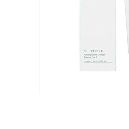
$
30
,
90