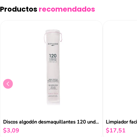
Productos
recomendados
Añad
Discos algodón desmaquillantes 120 und Byphasse
Limpiador fac
$
3
,
09
$
17
,
51