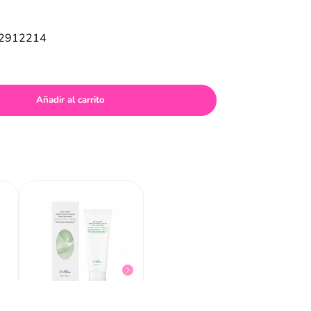
32912214
Añadir al carrito
Beauty Of Joseon Radiance Cleansing Balm 100ml
$
27
,
81
$
29
,
8