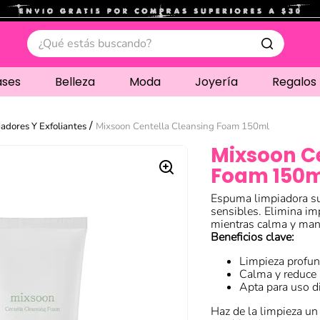
.
¿Qué estás buscando?
ases
Belleza
Moda
Joyería
Regalos
adores Y Exfoliantes
Mixsoon Centella Cleansing Foam 150ml
Mixsoon C
Foam 150
Espuma limpiadora s
sensibles. Elimina im
mientras calma y manti
Beneficios clave:
Limpieza profun
Calma y reduce i
Apta para uso di
Haz de la limpieza un 