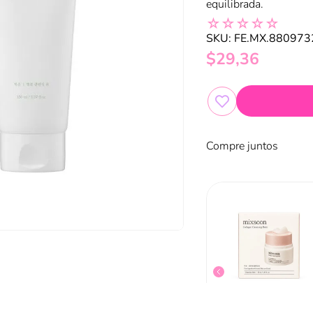
equilibrada.
☆
☆
☆
☆
☆
SKU
:
FE.MX.88097
$
29
,
36
Compre juntos
Calming Effect Aqua Gel Cleanser 150g
Espuma de aceite de burbujas de pomelo G9
$
23
,
79