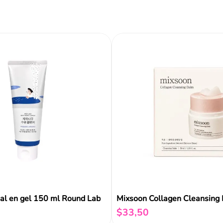
$
33
,
50
ir al carrito
Añadir al carrito
Añadir al carrito
Reseñas
ial en gel 150 ml Round Lab
Mixsoon Collagen Cleansing
$
33
,
50