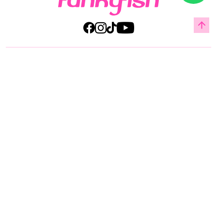
Acerca de Funky Fish
Servicio al cliente
Legal
© Copyright 2025 All Rights Reserved by Manufacturas Americanas Cia Ltda.
Implementado por
Jump Digital