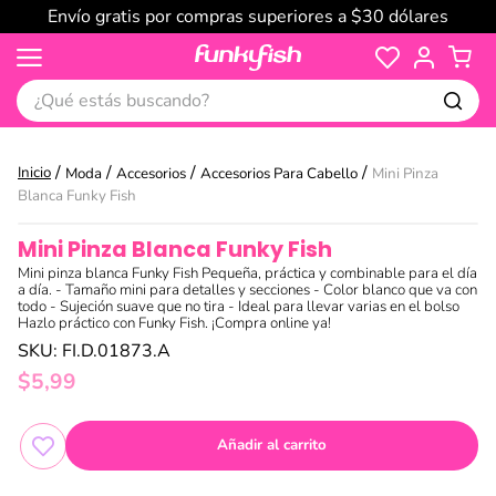
Envío gratis por compras superiores a $30 dólares
¿Qué estás buscando?
Moda
Accesorios
Accesorios Para Cabello
Mini Pinza
Blanca Funky Fish
Mini Pinza Blanca Funky Fish
Mini pinza blanca Funky Fish Pequeña, práctica y combinable para el día
a día. - Tamaño mini para detalles y secciones - Color blanco que va con
todo - Sujeción suave que no tira - Ideal para llevar varias en el bolso
Hazlo práctico con Funky Fish. ¡Compra online ya!
SKU
:
FI.D.01873.A
$
5
,
99
Añadir al carrito