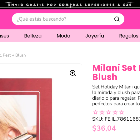
.
¿Qué estás buscando?
ases
Belleza
Moda
Joyería
Regalos
. Pest + Blush
Milani Set
Blush
Set Holiday Milani qu
la mirada y blush para
diario o para regalar. 
perfectos para crear l
☆
☆
☆
☆
☆
SKU
:
FE.IL.786116
$
36
,
04