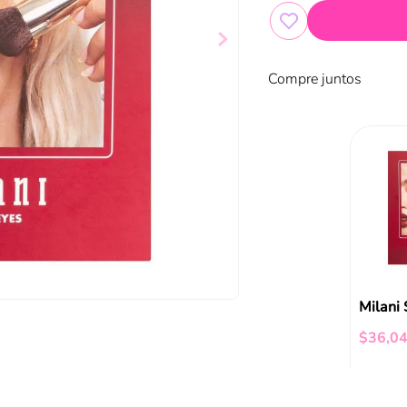
Compre juntos
$
36
,
0
Añad