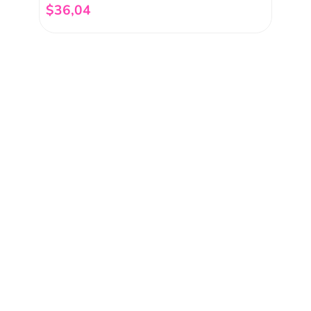
$
36
,
04
Añadir al carrito
nuestro
Acepto haber leído las
políti
mociones, lanzamientos,
Fish
Servicio al cliente
Legal