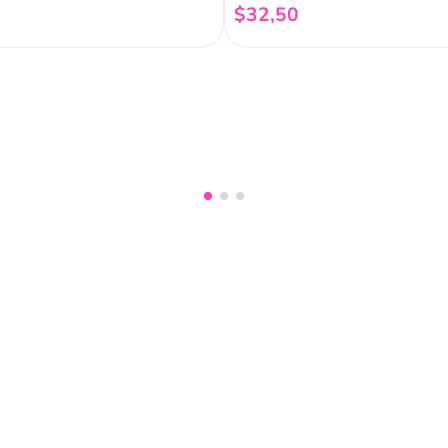
$
32
,
50
Añadir al carrito
Añadir al carrito
nuestro
Acepto haber leído las
políti
mociones, lanzamientos,
Fish
Servicio al cliente
Legal