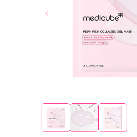
$
3
,
08
Añad