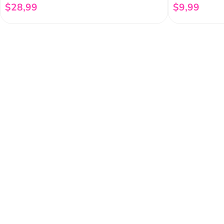
$
28
,
99
$
9
,
99
Añadir al carrito
Regístrate a 
newsletter
Y conoce nuestras pro
eventos y mucho más.
Acerca de Funky 