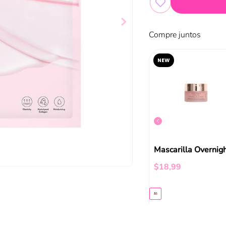
Compre juntos
NEW
Masc Facial Niñas Minnie
Masc Facial Niñas Frozen
$
3
,
08
$
18
,
99
ir al carrito
Añadir al carrito
Añadir al carrito