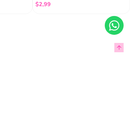
$
2
,
99
Añadir al carrito
Enviar
cas de privacidad.