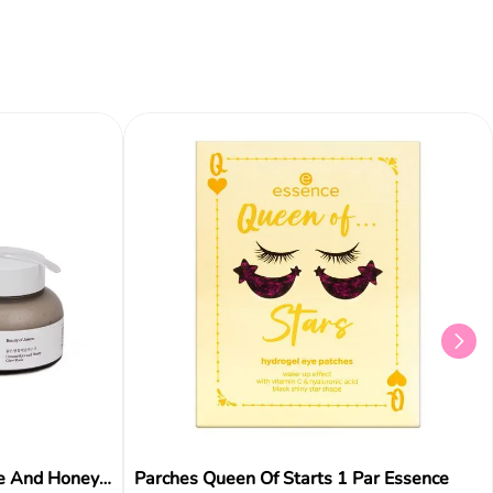
Beauty Of Joseon Ground Rice And Honey Glow Mask 150ml
Parches Queen Of Starts 1 Par Essence