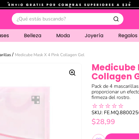
.
¿Qué estás buscando?
ases
Belleza
Moda
Joyería
Regalos
rillas
Medicube Mask X 4 Pink Collagen Gel
Medicube 
Collagen 
Pack de 4 mascarillas
proporcionar un efecto 
firmeza del rostro.
☆
☆
☆
☆
☆
SKU
:
FE.MQ.88002
$
28
,
99