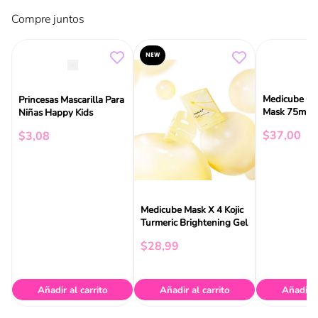
Compre juntos
NEW
Medicube Co
Princesas Mascarilla Para
Mask 75ml
Niñas Happy Kids
$
37
,
00
$
3
,
08
Medicube Mask X 4 Kojic
Turmeric Brightening Gel
$
28
,
99
Añadir al carrito
Añadir al carrito
Añadir a