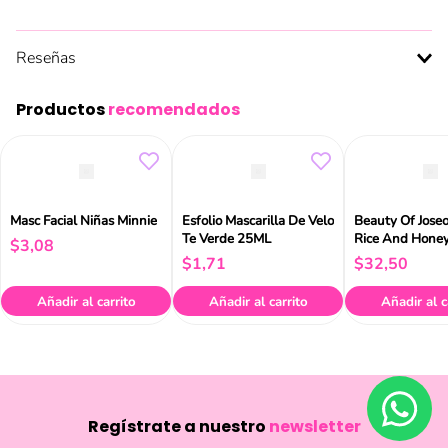
Reseñas
Productos
recomendados
Masc Facial Niñas Minnie
Esfolio Mascarilla De Velo
Beauty Of Jose
Te Verde 25ML
Rice And Hone
$
3
,
08
Mask 150ml
$
1
,
71
$
32
,
50
Añadir al carrito
Añadir al carrito
Añadir al c
Regístrate a nuestro
newsletter