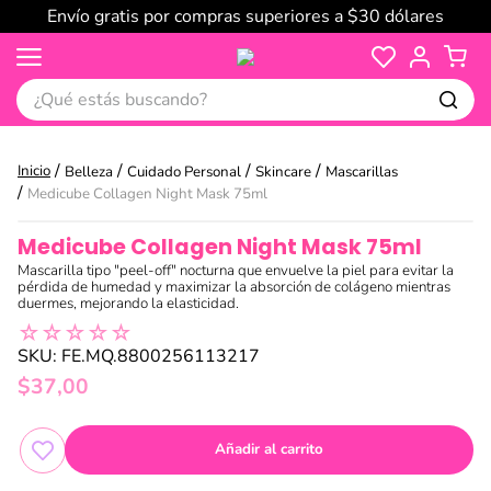
Envío gratis por compras superiores a $30 dólares
¿Qué estás buscando?
Belleza
Cuidado Personal
Skincare
Mascarillas
Medicube Collagen Night Mask 75ml
Medicube Collagen Night Mask 75ml
Mascarilla tipo "peel-off" nocturna que envuelve la piel para evitar la
pérdida de humedad y maximizar la absorción de colágeno mientras
duermes, mejorando la elasticidad.
☆
☆
☆
☆
☆
SKU
:
FE.MQ.8800256113217
$
37
,
00
Añadir al carrito