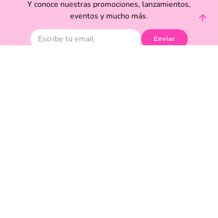
Y conoce nuestras promociones, lanzamientos,
eventos y mucho más.
Enviar
Acepto haber leído las
políticas de privacidad.
Acerca de Funky Fish
Servicio al cliente