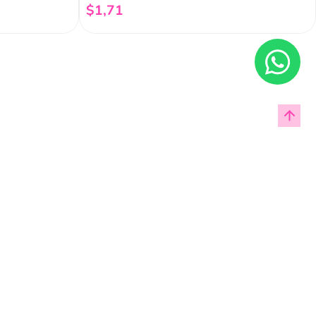
$
1
,
71
Añadir al carrito
Enviar
cas de privacidad.