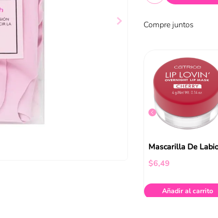
Compre juntos
Mascarilla Facial Disney Princesas Bella Benéfica Vitamina C Y Rosas 25ml
Masc Facial Niñas Minnie
$
3
,
08
$
6
,
49
ir al carrito
Añadir al carrito
Añadir al carrito