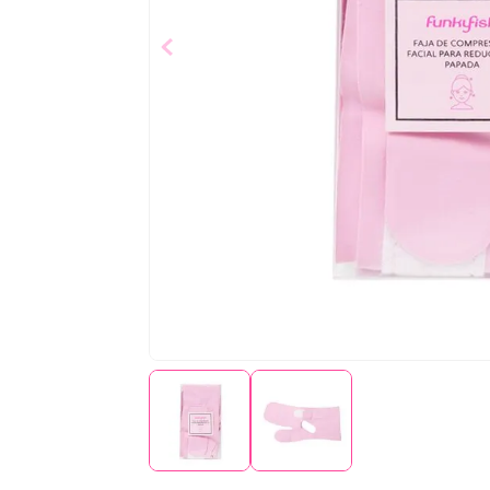
$
3
,
08
Añad