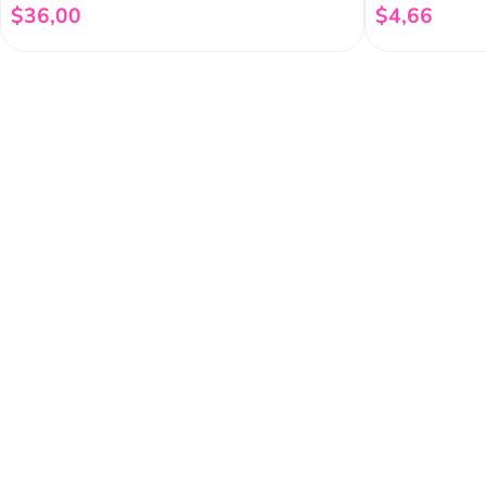
$
36
,
00
$
4
,
66
Añadir al carrito
Regístrate a 
newsletter
Y conoce nuestras pro
eventos y mucho más.
Acerca de Funky 