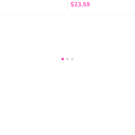
$
23
,
59
Añadir al carrito
Añadir al carrito
nuestro
Acepto haber leído las
políti
mociones, lanzamientos,
Fish
Servicio al cliente
Legal