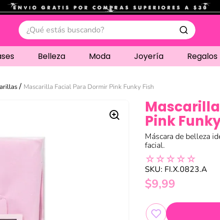
.
¿Qué estás buscando?
ases
Belleza
Moda
Joyería
Regalos
rillas
Mascarilla Facial Para Dormir Pink Funky Fish
Mascarilla
Pink Funky
Máscara de belleza id
facial.
☆
☆
☆
☆
☆
SKU
:
FI.X.0823.A
$
9
,
99