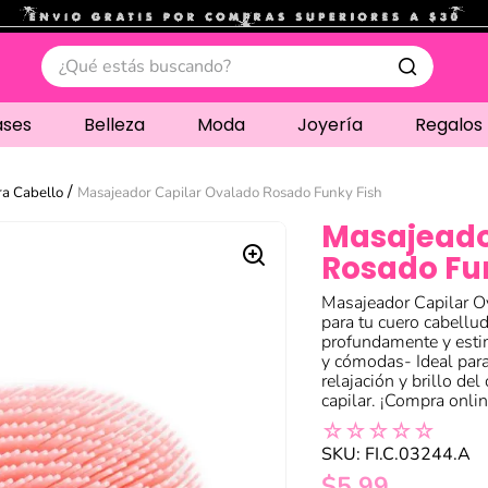
.
¿Qué estás buscando?
ases
Belleza
Moda
Joyería
Regalos
ra Cabello
Masajeador Capilar Ovalado Rosado Funky Fish
Masajeado
Rosado Fu
Masajeador Capilar 
para tu cuero cabellu
profundamente y estim
y cómodas- Ideal para
relajación y brillo de
capilar. ¡Compra onlin
☆
☆
☆
☆
☆
SKU
:
FI.C.03244.A
$
5
,
99