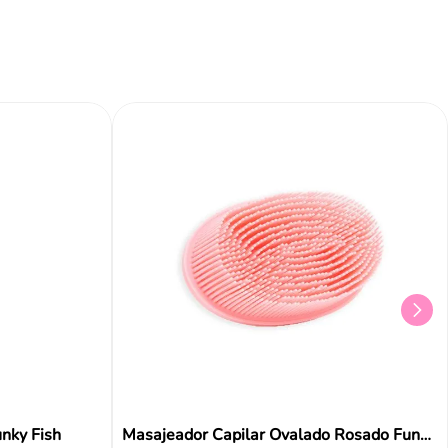
Añadir al carrito
Añadir al carrito
Aña
unky Fish
Masajeador Capilar Ovalado Rosado Funky Fish