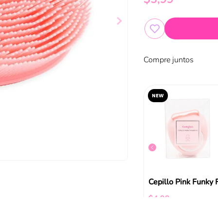
Compre juntos
NEW
Masajeador Capilar Ovalado Rosado Funky Fish
Limpiador de Puntos Negros Funky Fish
$
2
,
99
$
4
,
99