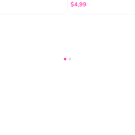
$
4
,
99
Añadir al carrito
Añadir al carrito
nuestro
Acepto haber leído las
políti
mociones, lanzamientos,
Fish
Servicio al cliente
Legal