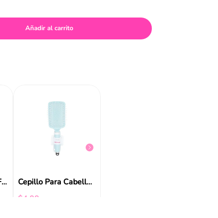
Añadir al carrito
Cepillo de Cabello Celeste Funky Fish
$
4
,
99
$
5
,
99
Cepillo Pink Funky Fish
Cepillo Para Cabello Funky Fish Celeste
$
4
,
99