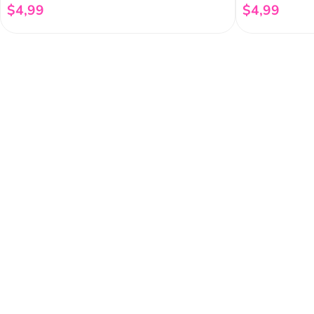
$
4
,
99
$
4
,
99
Añadir al carrito
Regístrate a 
newsletter
Y conoce nuestras pro
eventos y mucho más.
Acerca de Funky 