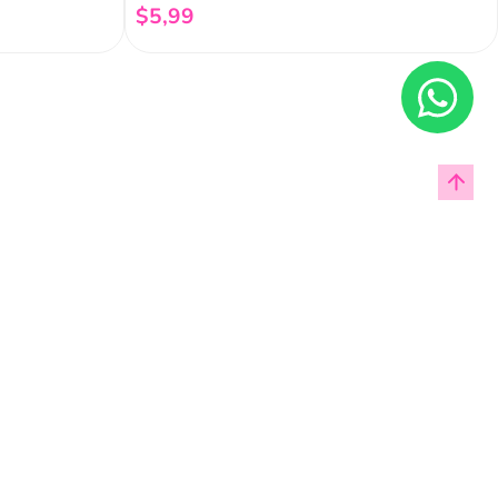
$
5
,
99
Añadir al carrito
Enviar
cas de privacidad.