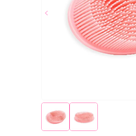
$
5
,
99