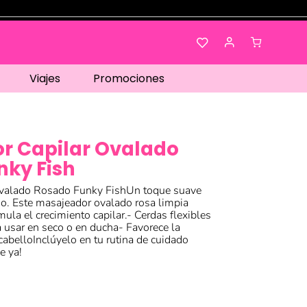
Viajes
Promociones
r Capilar Ovalado
nky Fish
Ovalado Rosado Funky FishUn toque suave
do. Este masajeador ovalado rosa limpia
ula el crecimiento capilar.- Cerdas flexibles
 usar en seco o en ducha- Favorece la
l cabelloInclúyelo en tu rutina de cuidado
e ya!