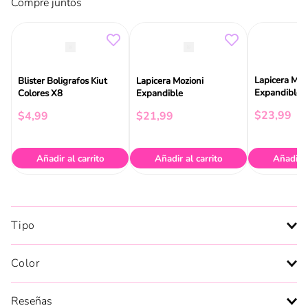
Compre juntos
Lapicera Moz
Blister Boligrafos Kiut
Lapicera Mozioni
Expandible
Colores X8
Expandible
$
23
,
99
$
4
,
99
$
21
,
99
Añadir al carrito
Añadir al carrito
Añadir a
Tipo
Color
Reseñas