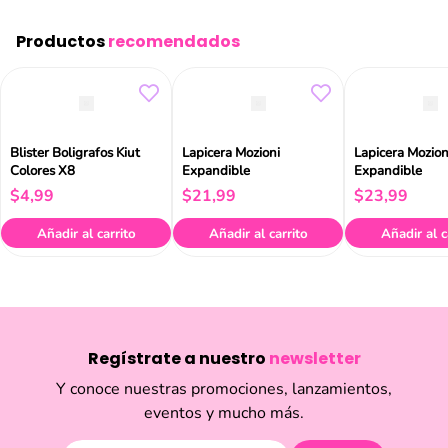
Productos
recomendados
Blister Boligrafos Kiut
Lapicera Mozioni
Lapicera Mozion
Colores X8
Expandible
Expandible
$
4
,
99
$
21
,
99
$
23
,
99
Añadir al carrito
Añadir al carrito
Añadir al c
Regístrate a nuestro
newsletter
Y conoce nuestras promociones, lanzamientos,
eventos y mucho más.