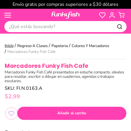
Envío gratis por compras superiores a $30 dólares
¿Qué estás buscando?
Regreso A Clases
Papeleria
Colores Y Marcadores
Marcadores Funky Fish Cafe
Marcadores Funky Fish Cafe
Marcadores Funky Fish Café presentados en estuche compacto, ideales
para resaltar, escribir o dibujar en cuadernos, agendas o trabajos
escolares.
SKU
:
FI.N.0163.A
$
2
,
99
Añadir al carrito