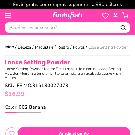
Envío gratis por compras superiores a $30 dólares
¿Qué estás buscando?
Belleza
Maquillaje
Rostro
Polvos
Loose Setting Powder
Loose Setting Powder
Loose Setting Powder Moira: Fija tu maquillaje con el Loose Setting
Powder Moira. Su tono amarillo te brindará un acabado suave y sin
brillos.
SKU
:
FE.MO.816180027078
$
16
,
99
:
002 Banana
Añadir al carrito