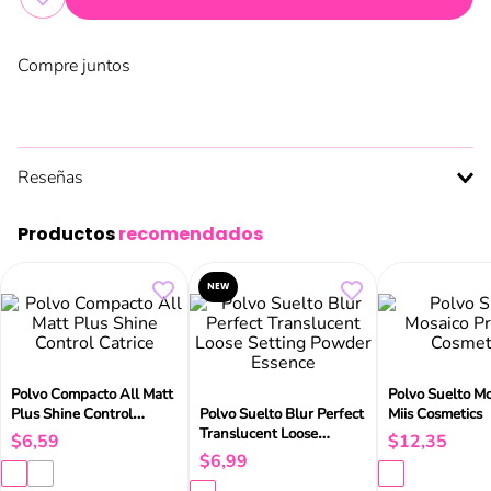
Compre juntos
NEW
Polvos Compactos
Polvo Suelto Blur Perfect
Polvo Compa
Correctores Up De
Translucent Loose
Blur Matte 8
Disney Pixar Essence
Setting Powder Essence
$
5
,
49
$
6
,
99
$
7
,
99
Añadir al carrito
Añadir al carrito
Añadir a
Reseñas