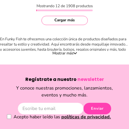
Mostrando
12 de 1908
productos
Cargar más
En Funky Fish te ofrecemos una colección única de productos diseñados para
resaltar tu estilo y creatividad. Aquí encontrarás desde maquillaje innovador
y accesorios juveniles, hasta bisutería, bolsos, regalos originales y más, todo
en un solo lugar. Nuestro catálogo está pensado para quienes buscan
expresar su personalidad a través de detalles llenos de color, frescura y
tendencias internacionales. Compra en línea de forma fácil y segura, descubre
novedades cada temporada y sorpréndete con artículos divertidos, prácticos
y llenos de estilo. Ya sea que busques un regalo especial, renovar tu look con
Regístrate a nuestro
newsletter
un accesorio único o darle un toque diferente a tu outfit diario, en Funky Fish
encontrarás la inspiración que necesitas. Explora nuestra selección y disfruta
Y conoce nuestras promociones, lanzamientos,
de productos que marcan la diferencia en el mundo de la moda y la belleza
eventos y mucho más.
en Ecuador.
Enviar
Acepto haber leído las
políticas de privacidad.