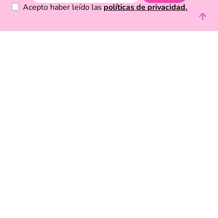
Acepto haber leído las
políticas de privacidad.
Acerca de Funky Fish
Servicio al cliente
Legal