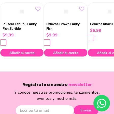
Pulsera Labubu Funky
Peluche Brown Funky
Peluche Khaki 
Fish Surtido
Fish
$
6
,
99
$
9
,
99
$
9
,
99
Añadir al carrito
Añadir al carrito
Añadir al c
Regístrate a nuestro
newsletter
Y conoce nuestras promociones, lanzamientos,
eventos y mucho más.
Enviar