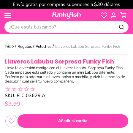
Envío gratis por compras superiores a $30 dólares
¿Qué estás buscando?
Regalos
Peluches
Llaveros Labubu Sorpresa Funky Fish
Llaveros Labubu Sorpresa Funky Fish
Lleva la diversión contigo con el Llavero Labubu Sorpresa Funky Fish.
Cada empaque está sellado y contiene un mini Labubu diferente.
Perfecto para adornar tus llaves, bolso o mochila, y vivir la emoción de
descubrir cuál será tu nuevo compañero.
☆
☆
☆
☆
☆
SKU
:
FI.C.03629.A
$
9
,
99
Añadir al carrito