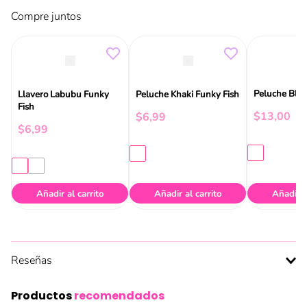
Compre juntos
Peluche Blac
Llavero Labubu Funky
Peluche Khaki Funky Fish
Fish
$
13
,
00
$
6
,
99
$
6
,
99
Añadir al carrito
Añadir al carrito
Añadir a
Reseñas
Productos
recomendados