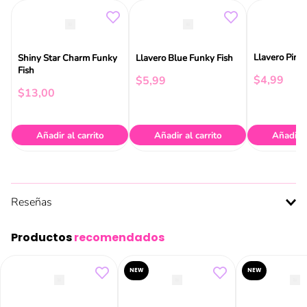
Llavero Pink
Shiny Star Charm Funky
Llavero Blue Funky Fish
Fish
$
4
,
99
$
5
,
99
$
13
,
00
Añadir al carrito
Añadir al carrito
Añadir a
Reseñas
Productos
recomendados
NEW
NEW