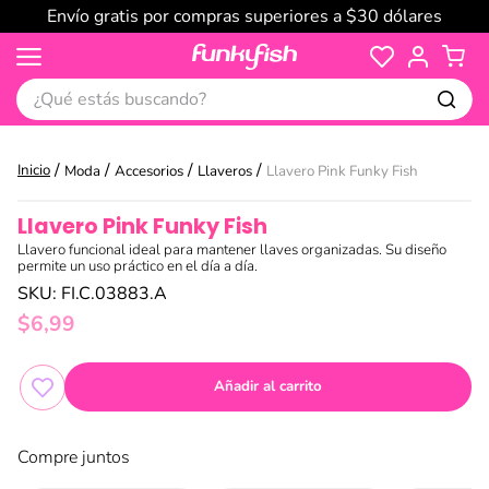
Envío gratis por compras superiores a $30 dólares
¿Qué estás buscando?
Moda
Accesorios
Llaveros
Llavero Pink Funky Fish
Llavero Pink Funky Fish
Llavero funcional ideal para mantener llaves organizadas. Su diseño
permite un uso práctico en el día a día.
SKU
:
FI.C.03883.A
$
6
,
99
Añadir al carrito
Compre juntos