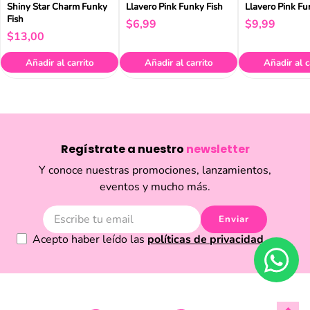
Shiny Star Charm Funky
Llavero Pink Funky Fish
Llavero Pink Fu
Fish
$
6
,
99
$
9
,
99
$
13
,
00
Añadir al carrito
Añadir al carrito
Añadir al c
Regístrate a nuestro
newsletter
Y conoce nuestras promociones, lanzamientos,
eventos y mucho más.
Enviar
Acepto haber leído las
políticas de privacidad.