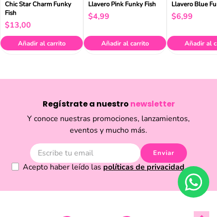
Chic Star Charm Funky
Llavero Pink Funky Fish
Llavero Blue Fu
Fish
$
4
,
99
$
6
,
99
$
13
,
00
Añadir al carrito
Añadir al carrito
Añadir al c
Regístrate a nuestro
newsletter
Y conoce nuestras promociones, lanzamientos,
eventos y mucho más.
Enviar
Acepto haber leído las
políticas de privacidad.