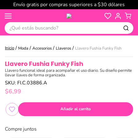
Envío gratis por compras superiores a $30 dólares
¿Qué estás buscando?
Moda
Accesorios
Llaveros
Llavero Fushia Funky Fish
Llavero Fushia Funky Fish
Llavero funcional ideal para acompañar el uso diario. Su diseño permite
llevar llaves de forma organizada.
SKU
:
FI.C.03886.A
$
6
,
99
Añadir al carrito
Compre juntos