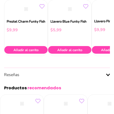
Llavero Pink
Preztel Charm Funky Fish
Llavero Blue Funky Fish
$
9
,
99
$
9
,
99
$
5
,
99
Añadir al carrito
Añadir al carrito
Añadir a
Reseñas
Productos
recomendados