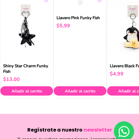
Llavero Pink Funky Fish
$
5
,
99
Shiny Star Charm Funky
Llavero Black F
Fish
$
4
,
99
$
13
,
00
Añadir al carrito
Añadir al carrito
Añadir al c
Regístrate a nuestro
newsletter