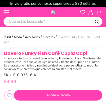
Envío gratis por compras superiores a $30 dólares
¿Qué estás buscando?
Moda
Accesorios
Llaveros
Llavero Funky Fish Café Cupid
Capi
Llavero Funky Fish Café Cupid Capi
Enamora a todos con este Llavero Funky Fish de capibara. Su diseño de
peluche café ultra suave incluye un arco y flecha de Cupido en el lomo.
Es el accesorio místico y romántico ideal para personalizar tu mochila
con un detalle creativo que celebra la amistad y el afecto.
SKU
:
FI.C.03516.A
$
4
,
99
Añadir al carrito