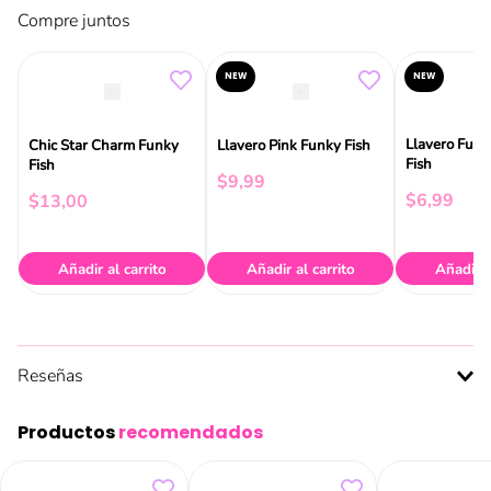
Compre juntos
NEW
NEW
Llavero Fush
Chic Star Charm Funky
Llavero Pink Funky Fish
Fish
Fish
$
9
,
99
$
6
,
99
$
13
,
00
Añadir al carrito
Añadir al carrito
Añadir a
Reseñas
Productos
recomendados