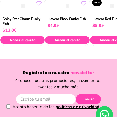
NEW
Shiny Star Charm Funky
Llavero Black Funky Fish
Llavero Red Fu
Fish
$
4
,
99
$
9
,
99
$
13
,
00
Añadir al carrito
Añadir al carrito
Añadir al c
Regístrate a nuestro
newsletter
Y conoce nuestras promociones, lanzamientos,
eventos y mucho más.
Enviar
Acepto haber leído las
políticas de privacidad.