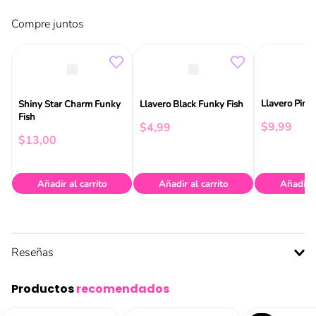
Compre juntos
Llavero Pink
Shiny Star Charm Funky
Llavero Black Funky Fish
Fish
$
9
,
99
$
4
,
99
$
13
,
00
Añadir al carrito
Añadir al carrito
Añadir a
Reseñas
Productos
recomendados