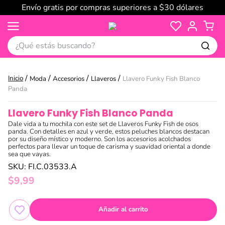
Envío gratis por compras superiores a $30 dólares
¿Qué estás buscando?
Moda
Accesorios
Llaveros
Llavero Funky Fish Blanco
Panda
Llavero Funky Fish Blanco Panda
Dale vida a tu mochila con este set de Llaveros Funky Fish de osos
panda. Con detalles en azul y verde, estos peluches blancos destacan
por su diseño místico y moderno. Son los accesorios acolchados
perfectos para llevar un toque de carisma y suavidad oriental a donde
sea que vayas.
SKU
:
FI.C.03533.A
$
9
,
99
Añadir al carrito