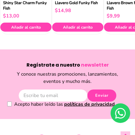
Shiny Star Charm Funky
Llavero Gold Funky Fish
Llavero Brown 
Fish
Fish
$
14
,
98
$
13
,
00
$
9
,
99
Añadir al carrito
Añadir al carrito
Añadir al c
Regístrate a nuestro
newsletter
Y conoce nuestras promociones, lanzamientos,
eventos y mucho más.
Enviar
Acepto haber leído las
políticas de privacidad.