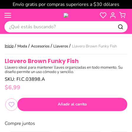
Envío gratis por compras superiores a $30 dólares
¿Qué estás buscando?
Moda
Accesorios
Llaveros
Llavero Brown Funky Fish
Llavero Brown Funky Fish
Llavero ideal para mantener llaves organizadas en todo momento. Su
diseño permite un uso cómodo y sencillo.
SKU
:
FI.C.03898.A
$
6
,
99
Añadir al carrito
Compre juntos