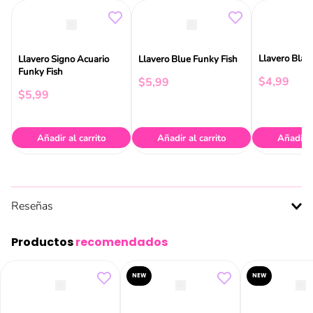
Llavero Blac
Llavero Signo Acuario
Llavero Blue Funky Fish
Funky Fish
$
4
,
99
$
5
,
99
$
5
,
99
Añadir al carrito
Añadir al carrito
Añadir a
Reseñas
Productos
recomendados
NEW
NEW