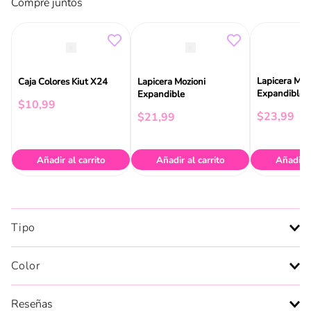
Compre juntos
Lapicera Moz
Caja Colores Kiut X24
Lapicera Mozioni
Expandible
Expandible
$
10
,
99
$
23
,
99
$
21
,
99
Añadir al carrito
Añadir al carrito
Añadir a
Tipo
Color
Reseñas