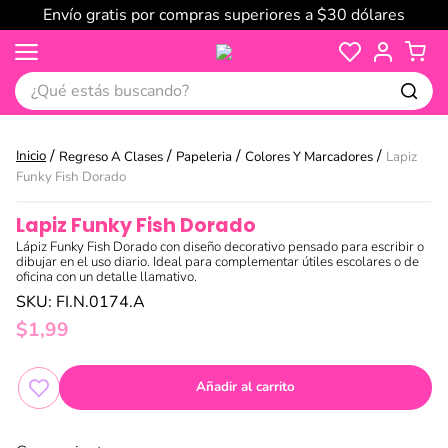
Envío gratis por compras superiores a $30 dólares
¿Qué estás buscando?
Regreso A Clases
Papeleria
Colores Y Marcadores
Lapiz
Funky Fish Dorado
Lapiz Funky Fish Dorado
Lápiz Funky Fish Dorado con diseño decorativo pensado para escribir o
dibujar en el uso diario. Ideal para complementar útiles escolares o de
oficina con un detalle llamativo.
SKU
:
FI.N.0174.A
$
1
,
99
Añadir al carrito