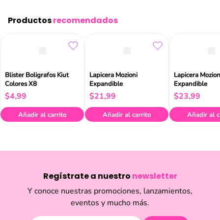
Productos
recomendados
Blister Boligrafos Kiut
Lapicera Mozioni
Lapicera Mozion
Colores X8
Expandible
Expandible
$
4
,
99
$
21
,
99
$
23
,
99
Añadir al carrito
Añadir al carrito
Añadir al c
Regístrate a nuestro
newsletter
Y conoce nuestras promociones, lanzamientos,
eventos y mucho más.