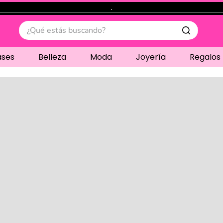
.
¿Qué estás buscando?
ases
Belleza
Moda
Joyería
Regalos
Cargando comentari
Compre juntos