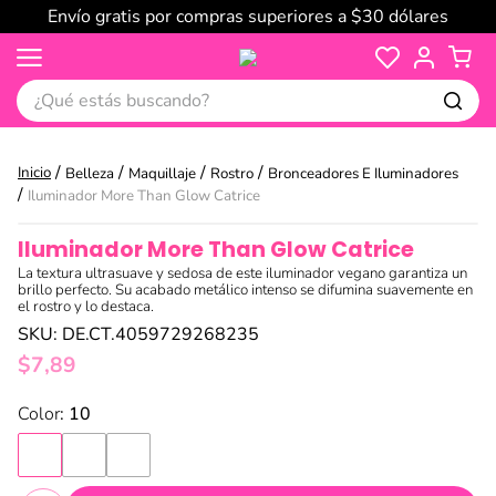
Envío gratis por compras superiores a $30 dólares
¿Qué estás buscando?
Belleza
Maquillaje
Rostro
Bronceadores E Iluminadores
Iluminador More Than Glow Catrice
Iluminador More Than Glow Catrice
La textura ultrasuave y sedosa de este iluminador vegano garantiza un
brillo perfecto. Su acabado metálico intenso se difumina suavemente en
el rostro y lo destaca.
SKU
:
DE.CT.4059729268235
$
7
,
89
:
10