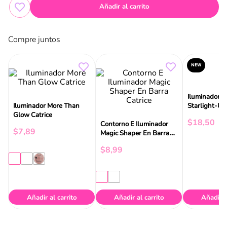
Añadir al carrito
Compre juntos
NEW
Iluminador 
Iluminador More Than
Contorno E Iluminador
Starlight-U
Glow Catrice
Magic Shaper En Barra
Catrice
$
18
,
50
$
7
,
89
$
8
,
99
Añadir al carrito
Añadir al carrito
Añadir a