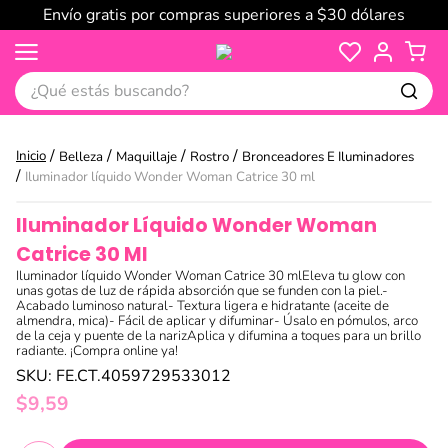
Envío gratis por compras superiores a $30 dólares
¿Qué estás buscando?
Belleza
Maquillaje
Rostro
Bronceadores E Iluminadores
Iluminador líquido Wonder Woman Catrice 30 ml
Iluminador Líquido Wonder Woman
Catrice 30 Ml
Iluminador líquido Wonder Woman Catrice 30 mlEleva tu glow con
unas gotas de luz de rápida absorción que se funden con la piel.-
Acabado luminoso natural- Textura ligera e hidratante (aceite de
almendra, mica)- Fácil de aplicar y difuminar- Úsalo en pómulos, arco
de la ceja y puente de la narizAplica y difumina a toques para un brillo
radiante. ¡Compra online ya!
SKU
:
FE.CT.4059729533012
$
9
,
59