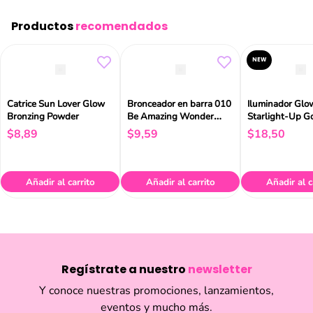
Productos
recomendados
NEW
Catrice Sun Lover Glow
Bronceador en barra 010
Iluminador Glo
Bronzing Powder
Be Amazing Wonder
Starlight-Up G
Woman Catrice 6,5 g
$
8
,
89
$
9
,
59
$
18
,
50
Añadir al carrito
Añadir al carrito
Añadir al c
Regístrate a nuestro
newsletter
Y conoce nuestras promociones, lanzamientos,
eventos y mucho más.