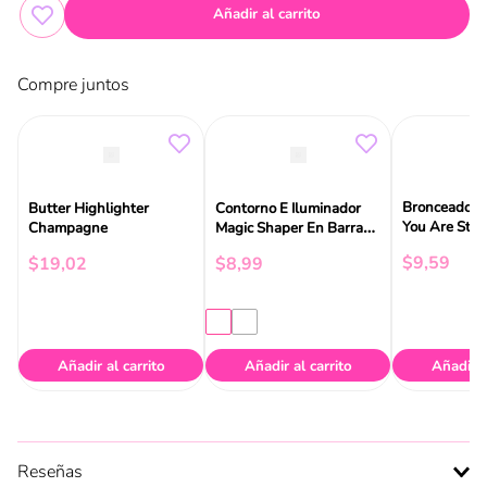
Añadir al carrito
Compre juntos
Bronceador e
Butter Highlighter
Contorno E Iluminador
You Are Str
Champagne
Magic Shaper En Barra
Woman Catri
Catrice
$
9
,
59
$
19
,
02
$
8
,
99
Añadir al carrito
Añadir al carrito
Añadir a
Reseñas