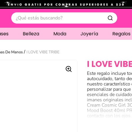
.
¿Qué estás buscando?
ases
Belleza
Moda
Joyería
Regalos
as De Manos
I LOVE VIBE TRIBE
I LOVE VIB
Este regalo incluye to
autocuidado, tanto de
nuestro característico
personalizar para que r
esenciales de cuidado
imanes originales inc
Cream Cosmic Girl 3
Mood Boost 40ml P
contacto con los ojos.
ojos, enjuague bien c
piel irritada o lesi
externo y en adultos.