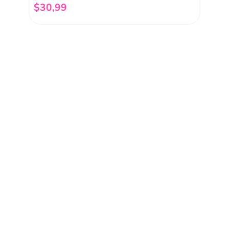
$
30
,
99
Añadir al carrito
nuestro
Acepto haber leído las
políti
mociones, lanzamientos,
Fish
Servicio al cliente
Legal