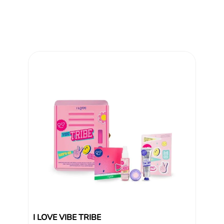
$
30
,
9
Añad
Reseñas
I LOVE VIBE TRIBE