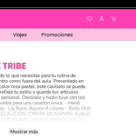
Viajes
Promociones
E TRIBE
do lo que necesitas para tu rutina de
ntro como fuera del aula. Presentado en
 color rosa pastel, este casillero se puede
efleje tu estilo y guarde tus artículos
 personal. Decóralo y hazlo tuyo con los
luidos para una creación única. - Hand
0g - Lip Balm Baume Á Lévres - Body Mist
RECAUCIÓN: CREMA DE MANOS: Evite el
 Si el producto entra en contacto con los
on agua tibia inmediatamente. No usar sobre
onada. BÁLSAMO LABIAL: solo para uso
Mostrar más
 Mantener fuera del alcance de los niños.